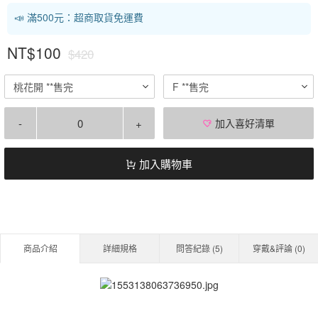
📣 滿500元：超商取貨免運費
NT$100
$420
桃花開 **售完
F **售完
-
+
加入喜好清單
加入購物車
商品介紹
詳細規格
問答紀錄 (
5
)
穿戴&評論 (
0
)