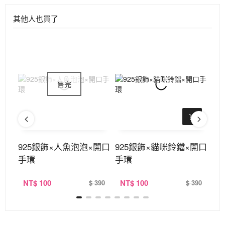
其他人也買了
層×
925銀飾×人魚泡泡×開口
925銀飾×貓咪鈴鐺×開口
9
手環
手環
項
NT
$ 100
NT
$ 100
N
290
$ 390
$ 390