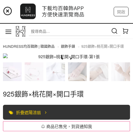
📢 市集預告：9/4-9/6 淡水捷運站
開啟
登入
註冊
📢 市集預告：9/12-9/13 八里海巡基地
我的帳戶
📢 市集預告：8/22-8/23 桃園青埔置地廣場
HUNDRESS均百韓飾 | 韓國飾品
銀飾手鍊
925銀飾×桃花開×開口手環
全部商品
925銀飾×桃花開×開口手環
折疊遮陽涼扇
商品已售完，到貨通知我