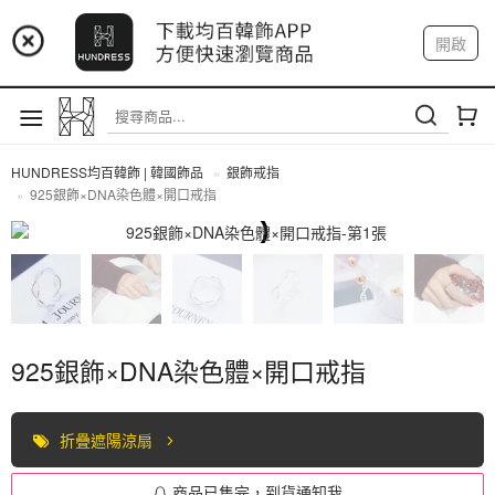
📢 市集預告：9/4-9/6 淡水捷運站
開啟
登入
註冊
📢 市集預告：9/12-9/13 八里海巡基地
我的帳戶
📢 市集預告：8/22-8/23 桃園青埔置地廣場
HUNDRESS均百韓飾 | 韓國飾品
銀飾戒指
925銀飾×DNA染色體×開口戒指
全部商品
925銀飾×DNA染色體×開口戒指
折疊遮陽涼扇
商品已售完，到貨通知我