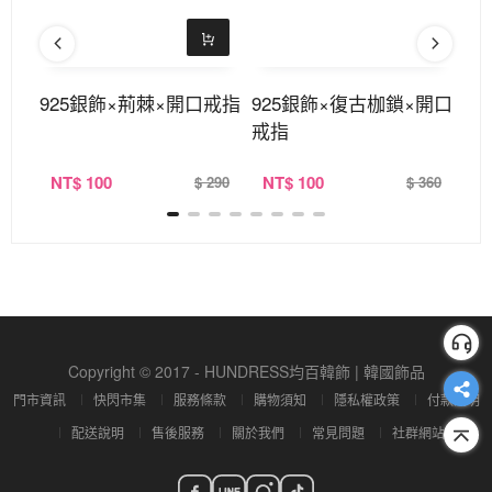
口手
925銀飾×荊棘×開口戒指
925銀飾×復古枷鎖×開口
三
戒指
件
NT
$ 100
NT
$ 100
N
350
$ 290
$ 360
Copyright © 2017 - HUNDRESS均百韓飾 | 韓國飾品
門市資訊
快閃市集
服務條款
購物須知
隱私權政策
付款說明
配送說明
售後服務
關於我們
常見問題
社群網站