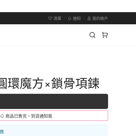
清單
通知
我的帳戶
×圓環魔方×鎖骨項鍊
商品已售完，到貨通知我
運費