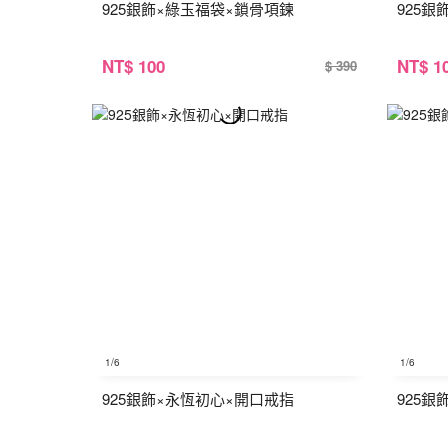
925銀飾×綠玉福袋×鎖骨項鍊
925
NT
$ 100
NT
$ 1
$ 390
1
/6
1
/6
925銀飾×永恆初心×開口戒指
925銀