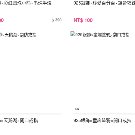
銀飾×彩虹圓珠小熊×串珠手環
925銀飾×珍愛百分百×鎖骨項
00
NT
$ 100
$ 390
1
/6
飾×天鵝湖×開口戒指
925銀飾×童趣塗鴉×開口戒指