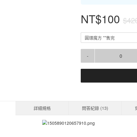
NT$100
$42
圓環魔方 **售完
-
詳細規格
問答紀錄 (
13
)