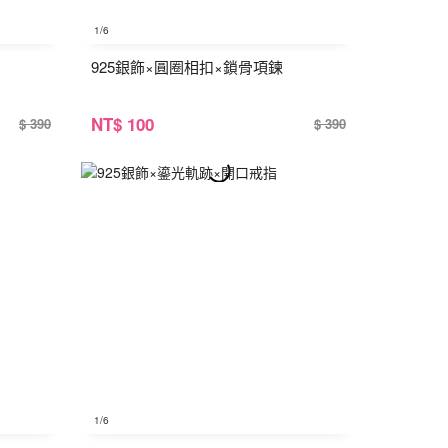
1
/6
925銀飾×圓圈相扣×鎖骨項鍊
NT
$ 100
$ 390
$ 390
1
/6