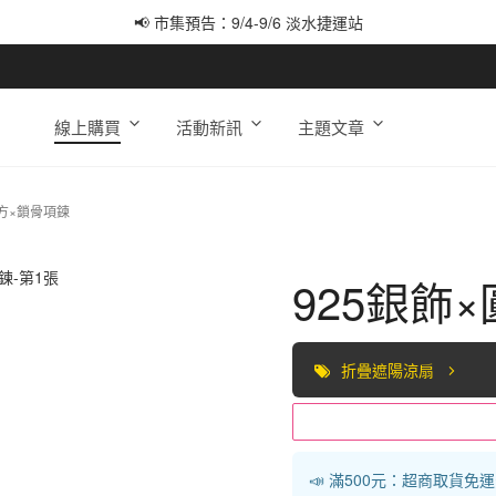
📢 市集預告：9/4-9/6 淡水捷運站
📢 市集預告：9/12-9/13 八里海巡基地
📢 市集預告：8/22-8/23 桃園青埔置地廣場
線上購買
活動新訊
主題文章
魔方×鎖骨項鍊
925銀飾
折疊遮陽涼扇
📣 滿500元：超商取貨免