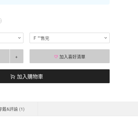
0
F **售完
+
加入喜好清單
加入購物車
穿戴&評論 (
1
)