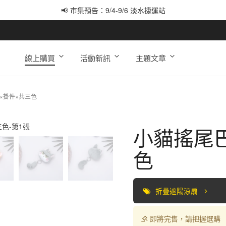
📢 市集預告：9/4-9/6 淡水捷運站
📢 市集預告：9/12-9/13 八里海巡基地
📢 市集預告：8/22-8/23 桃園青埔置地廣場
線上購買
活動新訊
主題文章
×掛件×共三色
小貓搖尾巴
色
折疊遮陽涼扇
即將完售，請把握選購