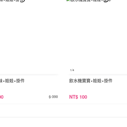
1
/4
妹×娃娃×掛件
飲水機寶寶×娃娃×掛件
00
NT
$ 100
$ 390