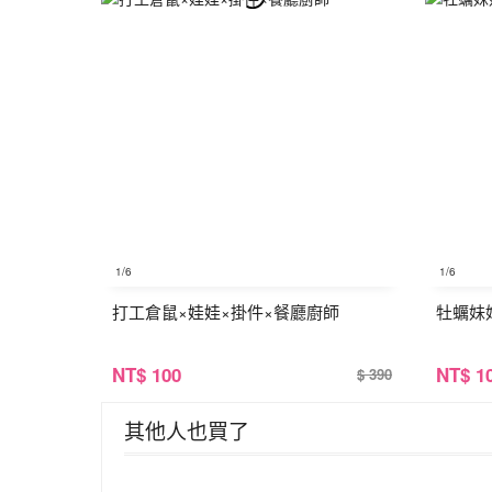
1
/6
1
/6
打工倉鼠×娃娃×掛件×餐廳廚師
牡蠣妹
NT
$ 100
NT
$ 1
$ 390
其他人也買了