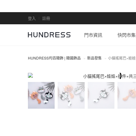
登入
註冊
門市資訊
快閃市集
HUNDRESS均百韓飾 | 韓國飾品
新品發售
小貓搖尾巴×娃娃
全部商品