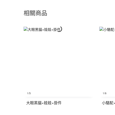
相關商品
1
/5
1
/6
大眼黑貓×娃娃×掛件
小駱駝