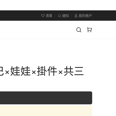
清單
通知
我的帳戶
×娃娃×掛件×共三