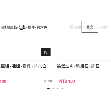
靈貓×娃娃×掛件×共六色
黑邊透明×晒娃包×痛包
 100
NT
$ 100
$ 390