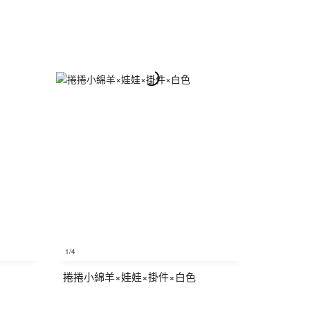
1
/4
捲捲小綿羊×娃娃×掛件×白色