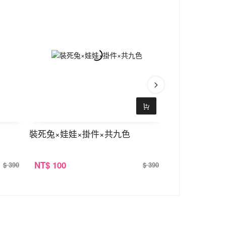
裝死兔×娃娃×掛件×共九色
在逃瘋子×娃娃
NT
$ 100
NT
$ 100
$ 390
$ 390