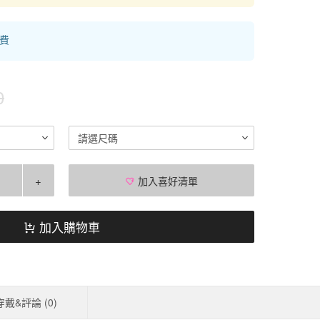
運費
0
請選尺碼
+
加入喜好清單
加入購物車
穿戴&評論 (
0
)