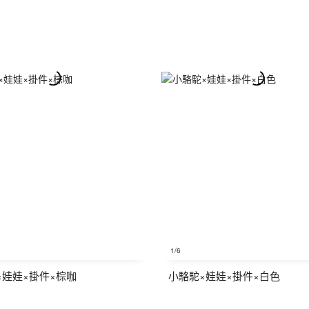
1
/6
×娃娃×掛件×棕咖
小駱駝×娃娃×掛件×白色