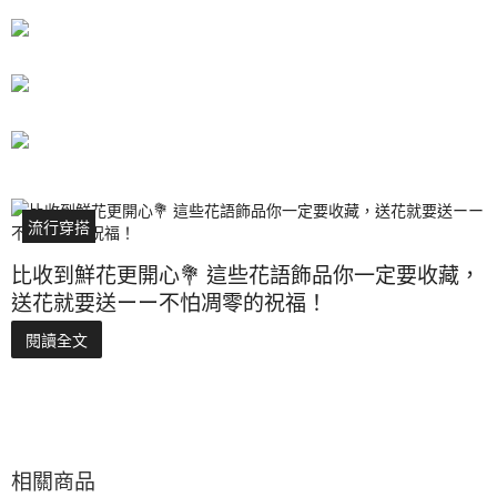
流行穿搭
比收到鮮花更開心💐 這些花語飾品你一定要收藏，
送花就要送ーー不怕凋零的祝福！
閱讀全文
相關商品