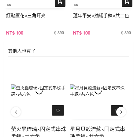
1
/6
1
/6
紅點壓花×三角耳夾
蓮年平安×抽繩手鍊×共二色
NT
$ 100
NT
$ 100
$ 390
$ 390
其他人也買了
×固
螢火蟲琉璃×固定式串珠
星月貝殼流蘇×固定式串
蝶
色
手鍊×共六色
珠手鍊×共六色
鍊