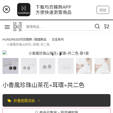
📢 市集預告：9/4-9/6 淡水捷運站
開啟
登入
註冊
📢 市集預告：9/12-9/13 八里海巡基地
我的帳戶
📢 市集預告：8/22-8/23 桃園青埔置地廣場
HUNDRESS均百韓飾 | 韓國飾品
合金系列
小香風珍珠山茶花×耳環×共二色
合金系列
小香風珍珠山茶花×耳環×共二色
折疊遮陽涼扇
商品已售完，到貨通知我