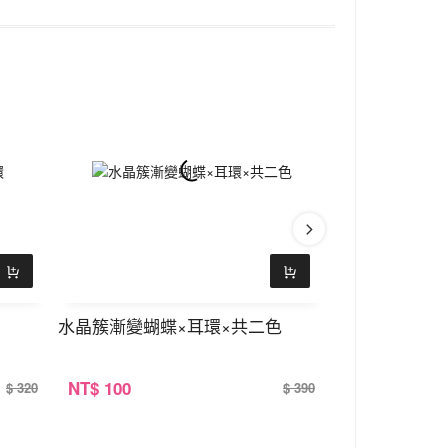
水晶簇漸變蝴蝶×耳環×共二色
粉嫩碎鑽花飛
NT
$ 100
NT
$ 100
$ 320
$ 390