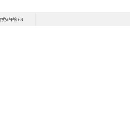
穿戴&評論 (
0
)