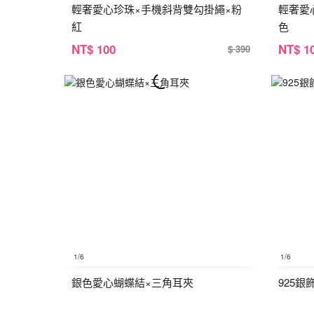
輕奢愛心珍珠×手機斜背雙勾掛繩×粉
輕奢愛
紅
色
NT
$ 100
NT
$ 1
$ 390
1
/6
1
/6
銀色愛心蝴蝶結×三角耳夾
925