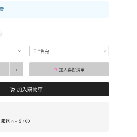
運費
0
F **售完
+
加入喜好清單
加入購物車
】服務
$ 100