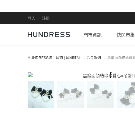
登入
註冊
門市資訊
快閃市集
HUNDRESS均百韓飾 | 韓國飾品
合金系列
黑緞面領結珍珠
合金系列