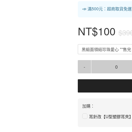
📣 滿500元：超商取貨免
NT$100
$39
黑緞面領結珍珠愛心 **售完
-
加購：
耳針改【U型塑膠耳夾