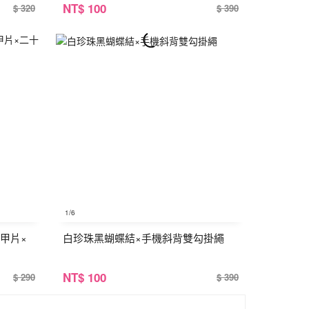
NT
$ 100
$ 320
$ 390
1
/6
甲片×
白珍珠黑蝴蝶結×手機斜背雙勾掛繩
NT
$ 100
$ 290
$ 390