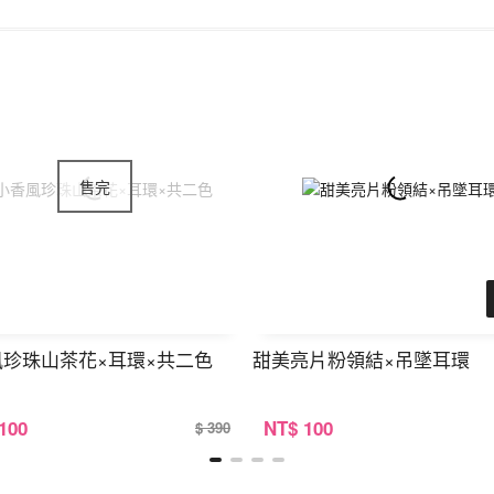
風珍珠山茶花×耳環×共二色
甜美亮片粉領結×吊墜耳環
 100
NT
$ 100
$ 390