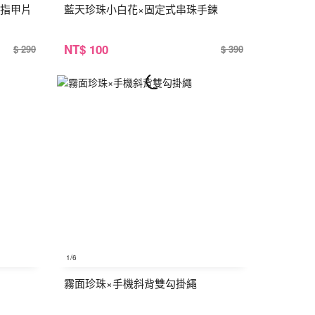
手指甲片
藍天珍珠小白花×固定式串珠手鍊
NT
$ 100
$ 290
$ 390
1
/6
霧面珍珠×手機斜背雙勾掛繩