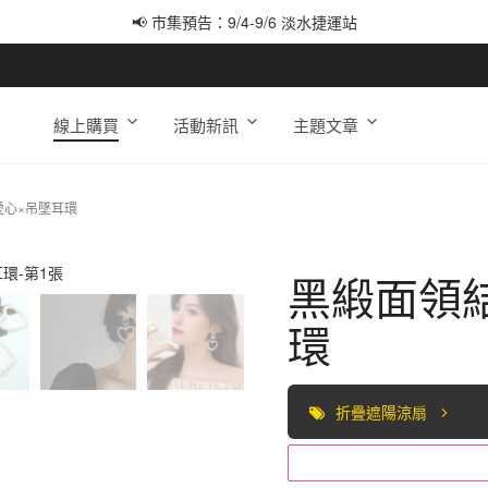
📢 市集預告：9/4-9/6 淡水捷運站
📢 市集預告：9/12-9/13 八里海巡基地
📢 市集預告：8/22-8/23 桃園青埔置地廣場
線上購買
活動新訊
主題文章
愛心×吊墜耳環
黑緞面領
環
折疊遮陽涼扇