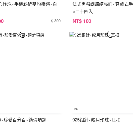
心珍珠×手機斜背雙勾掛繩×白
法式黑粉蝴蝶結亮面×穿戴式
×二十四入
00
NT
$ 100
$ 390
1
/6
銀飾×珍愛百分百×鎖骨項鍊
925銀針×皎月珍珠×耳扣