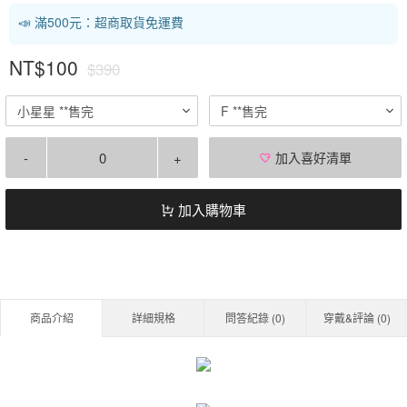
📣 滿500元：超商取貨免運費
NT$100
$390
小星星 **售完
F **售完
-
+
加入喜好清單
加入購物車
商品介紹
詳細規格
問答紀錄 (
0
)
穿戴&評論 (
0
)