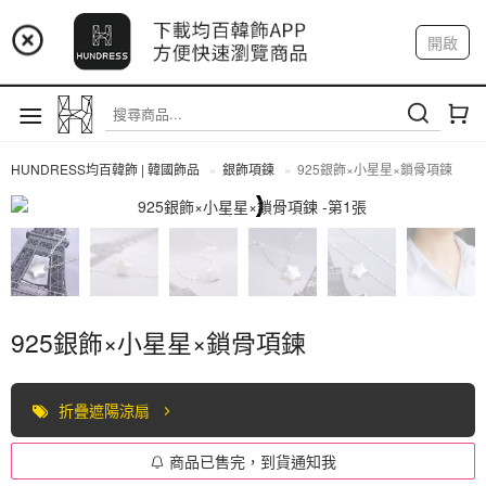
📢 市集預告：9/4-9/6 淡水捷運站
開啟
登入
註冊
📢 市集預告：9/12-9/13 八里海巡基地
我的帳戶
📢 市集預告：8/22-8/23 桃園青埔置地廣場
HUNDRESS均百韓飾 | 韓國飾品
銀飾項鍊
925銀飾×小星星×鎖骨項鍊
全部商品
925銀飾×小星星×鎖骨項鍊
折疊遮陽涼扇
商品已售完，到貨通知我