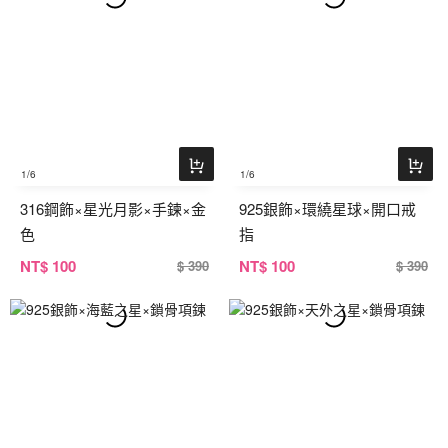
1
/6
1
/6
316鋼飾×星光月影×手鍊×金
925銀飾×環繞星球×開口戒
色
指
NT
$ 100
NT
$ 100
$ 390
$ 390