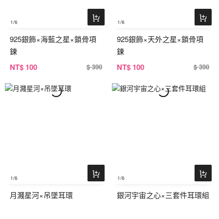
1
/6
1
/6
925銀飾×海藍之星×鎖骨項
925銀飾×天外之星×鎖骨項
鍊
鍊
NT
$ 100
NT
$ 100
$ 390
$ 390
1
/6
1
/6
月濺星河×吊墜耳環
銀河宇宙之心×三套件耳環組