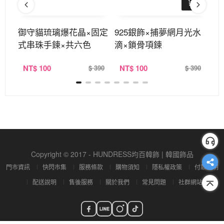
×鎖
御守貓琉璃爆花晶×固定
925銀飾×捕夢網月光水
9
式串珠手鍊×共六色
滴×鎖骨項鍊
鎖
NT
$ 100
NT
$ 100
N
390
$ 390
$ 390
Copyright © 2017 - HUNDRESS均百韓飾 | 韓國飾品
門市資訊
快閃市集
服務條款
購物須知
隱私權政策
付款說明
配送說明
售後服務
關於我們
常見問題
社群網站