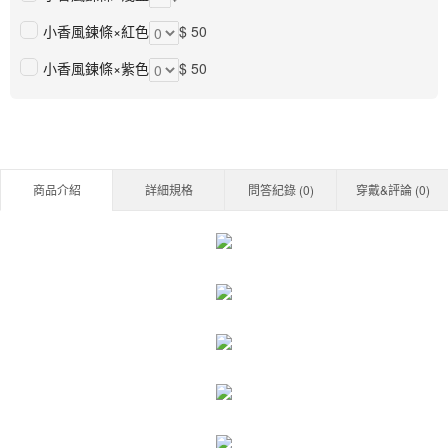
小香風鍊條×紅色
$ 50
小香風鍊條×紫色
$ 50
商品介紹
詳細規格
問答紀錄 (
0
)
穿戴&評論 (
0
)