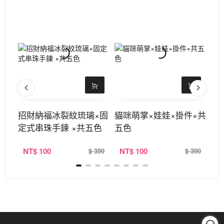
斜背
招財納福冰裂紋琉璃×固
貓咪萌掌×娃娃×掛件×共
泡
定式串珠手鍊 ×共五色
五色
色
NT
$ 100
NT
$ 100
N
390
$ 390
$ 390