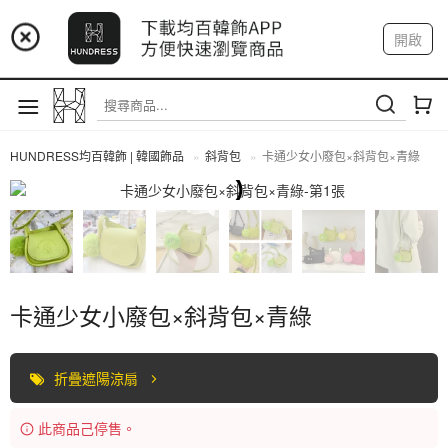
📢 市集預告：9/4-9/6 淡水捷運站
開啟
登入
註冊
📢 市集預告：9/12-9/13 八里海巡基地
我的帳戶
📢 市集預告：8/22-8/23 桃園青埔置地廣場
HUNDRESS均百韓飾 | 韓國飾品
斜背包
卡通少女小廢包×斜背包×青綠
斜背包
卡通少女小廢包×斜背包×青綠
折疊遮陽涼扇
此商品己停售。