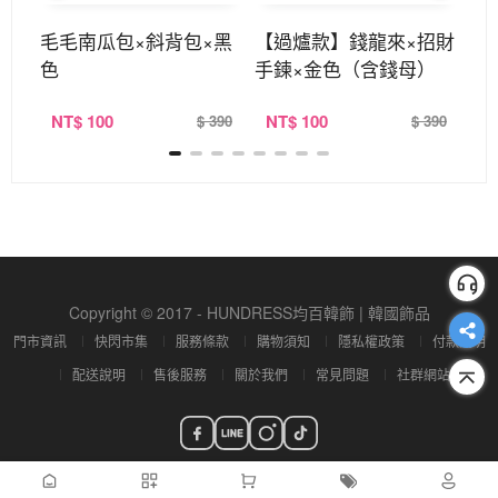
×白
毛毛南瓜包×斜背包×黑
【過爐款】錢龍來×招財
金
色
手鍊×金色（含錢母）
U
NT
$ 100
NT
$ 100
N
390
$ 390
$ 390
Copyright © 2017 - HUNDRESS均百韓飾 | 韓國飾品
門市資訊
快閃市集
服務條款
購物須知
隱私權政策
付款說明
配送說明
售後服務
關於我們
常見問題
社群網站