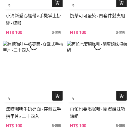
1
/6
1
/6
小清新愛心織帶×手機掌上掛
奶茶可可暈染×四套件髮夾組
繩×棕咖
NT
$ 100
NT
$ 100
$ 390
$ 390
1
/6
1
/6
焦糖咖啡牛奶亮面×穿戴式手
再忙也要喝咖啡×閨蜜姐妹項
指甲片×二十四入
鍊組
NT
$ 100
NT
$ 100
$ 290
$ 390