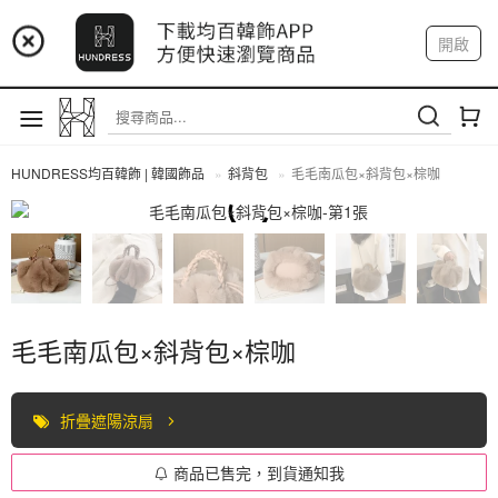
📢 市集預告：9/4-9/6 淡水捷運站
開啟
登入
註冊
📢 市集預告：9/12-9/13 八里海巡基地
我的帳戶
📢 市集預告：8/22-8/23 桃園青埔置地廣場
HUNDRESS均百韓飾 | 韓國飾品
斜背包
毛毛南瓜包×斜背包×棕咖
斜背包
毛毛南瓜包×斜背包×棕咖
折疊遮陽涼扇
商品已售完，到貨通知我