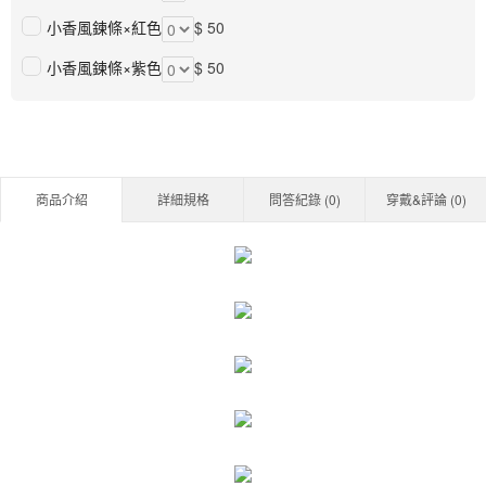
小香風鍊條×紅色
$ 50
小香風鍊條×紫色
$ 50
商品介紹
詳細規格
問答紀錄 (
0
)
穿戴&評論 (
0
)