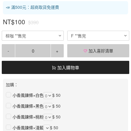
📣 滿500元：超商取貨免運費
NT$100
$390
棕咖 **售完
F **售完
-
+
加入喜好清單
加入購物車
加購：
小香風鍊條×白色
$ 50
小香風鍊條×黑色
$ 50
小香風鍊條×桃粉
$ 50
小香風鍊條×淺藍
$ 50