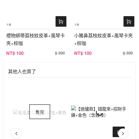
1
/6
1
/6
禮物綁帶荔枝紋皮革×風琴卡
小豬鼻荔枝紋皮革×風琴卡夾
夾×棕咖
×棕咖
NT
$ 100
NT
$ 100
$ 390
$ 390
其他人也買了