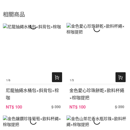
相關商品
1
/6
1
/5
尼龍抽繩水桶包×斜背包×棕
金色愛心珍珠餅乾×飲料杯繩
咖
×棕咖提把
NT
$ 100
NT
$ 100
$ 390
$ 390