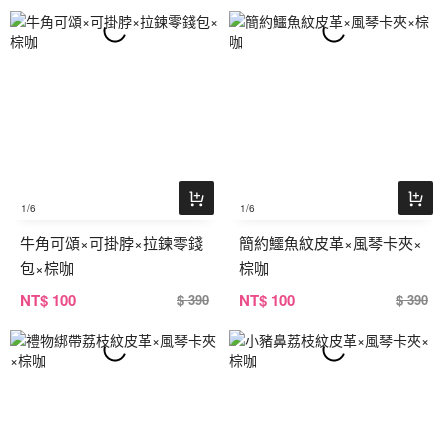
1
/6
1
/6
牛角可頌×可掛脖×拉鍊零錢
簡約鱷魚紋皮革×風琴卡夾×
包×棕咖
棕咖
NT
$ 100
NT
$ 100
$ 390
$ 390