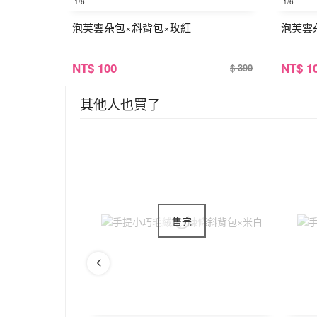
1
/6
1
/6
泡芙雲朵包×斜背包×玫紅
泡芙雲
NT
$ 100
NT
$ 1
$ 390
其他人也買了