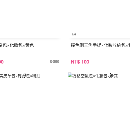
1
/6
朵包×化妝包×黃色
撞色倒三角手提×化妝收納包×
00
NT
$ 100
$ 390