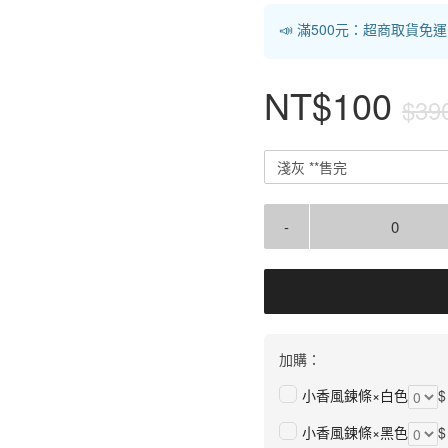
📣 滿500元：超商取貨免
NT$100
$39
淺灰 **售完
-
加購：
小香風鍊條×白色
$
小香風鍊條×黑色
$