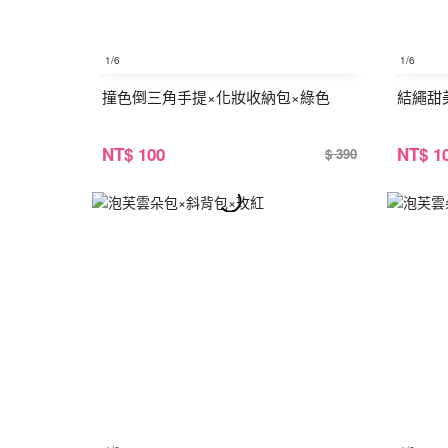
1
/6
1
/6
撞色倒三角手提×化妝收納包×綠色
結繩甜
NT
$ 100
NT
$ 1
$ 390