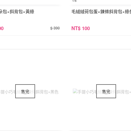
1
/6
朵包×斜背包×黃綠
毛絨絨荷包蛋×鍊條斜背包×綠
00
NT
$ 100
$ 390