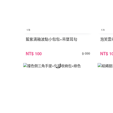
1
/6
1
/4
藍紫滴釉波點小包包×吊墜耳勾
泡芙雲
NT
$ 100
NT
$ 1
$ 390