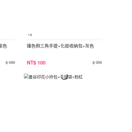
1
/6
紫色
撞色倒三角手提×化妝收納包×灰色
NT
$ 100
$ 390
$ 390