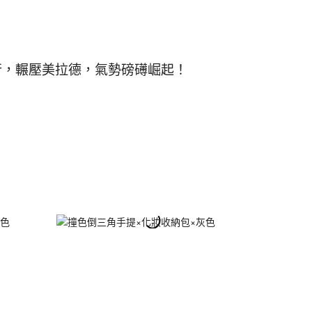
流行，輾壓美拉德，氣勢磅礡崛起！