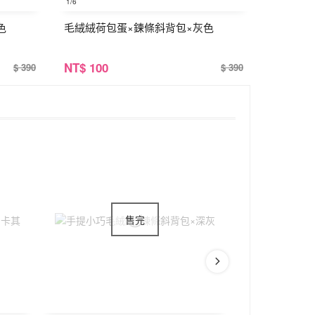
1
/6
色
毛絨絨荷包蛋×鍊條斜背包×灰色
NT
$ 100
$ 390
$ 390