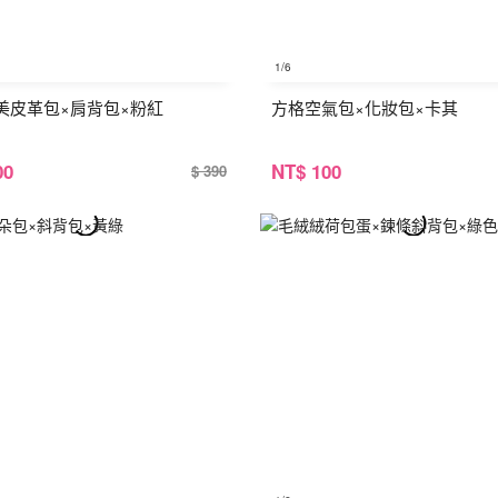
1
/6
美皮革包×肩背包×粉紅
方格空氣包×化妝包×卡其
00
NT
$ 100
$ 390