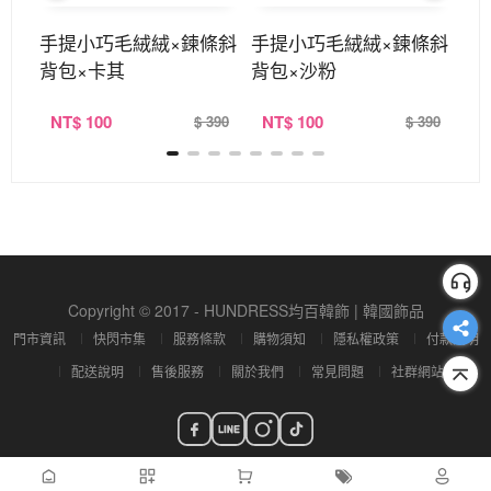
條斜
手提小巧毛絨絨×鍊條斜
手提小巧毛絨絨×鍊條斜
手
背包×卡其
背包×沙粉
背
NT
$ 100
NT
$ 100
N
420
$ 390
$ 390
Copyright © 2017 - HUNDRESS均百韓飾 | 韓國飾品
門市資訊
快閃市集
服務條款
購物須知
隱私權政策
付款說明
配送說明
售後服務
關於我們
常見問題
社群網站