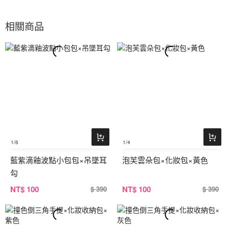
相關商品
1
/6
1
/4
藍紫滴釉波點小包包×吊墜耳
泡芙雲朵包×化妝包×黃色
勾
NT
$ 100
NT
$ 100
$ 390
$ 390