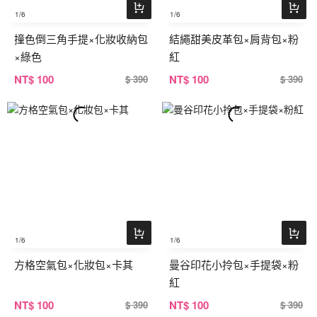
1
/6
1
/6
撞色倒三角手提×化妝收納包
結繩甜美皮革包×肩背包×粉
×綠色
紅
NT
$ 100
NT
$ 100
$ 390
$ 390
1
/6
1
/6
方格空氣包×化妝包×卡其
曼谷印花小拎包×手提袋×粉
紅
NT
$ 100
NT
$ 100
$ 390
$ 390