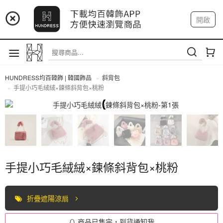
📢 市集預告：9/4-9/6 淡水捷運站
開啟
登入
註冊
📢 市集預告：9/12-9/13 八里海巡基地
我的帳戶
📢 市集預告：8/22-8/23 桃園青埔置地廣場
HUNDRESS均百韓飾 | 韓國飾品
斜背包
手提小巧毛絨絨×鍊條斜背包×桃粉
斜背包
手提小巧毛絨絨×鍊條斜背包×桃粉
折疊遮陽涼扇
商品已售完，到貨通知我