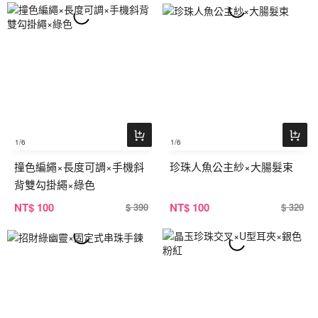
1
/6
1
/6
撞色編繩×長度可調×手機斜
珍珠人魚公主紗×大腸髮束
背雙勾掛繩×綠色
NT
$ 100
NT
$ 100
$ 390
$ 320