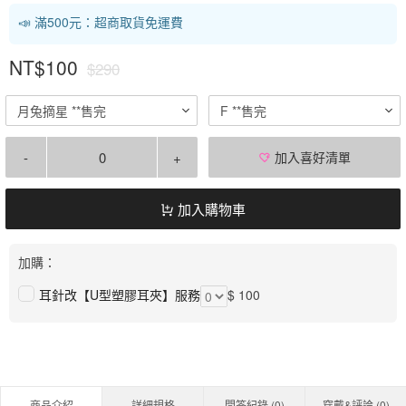
📣 滿500元：超商取貨免運費
NT$100
$290
月兔摘星 **售完
F **售完
-
+
加入喜好清單
加入購物車
加購：
耳針改【U型塑膠耳夾】服務
$ 100
商品介紹
詳細規格
問答紀錄 (
0
)
穿戴&評論 (
0
)