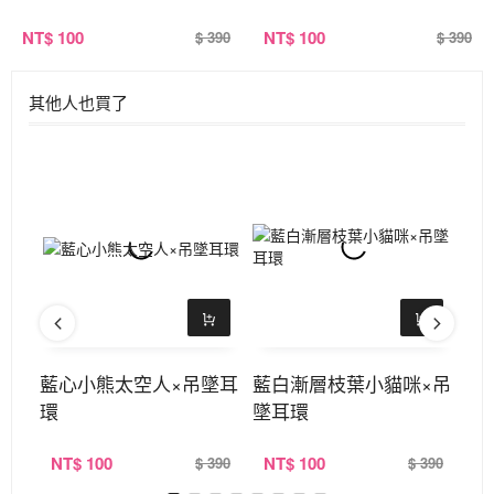
NT
$ 100
NT
$ 100
$ 390
$ 390
其他人也買了
×共
藍心小熊太空人×吊墜耳
藍白漸層枝葉小貓咪×吊
御
環
墜耳環
式
NT
$ 100
NT
$ 100
N
360
$ 390
$ 390