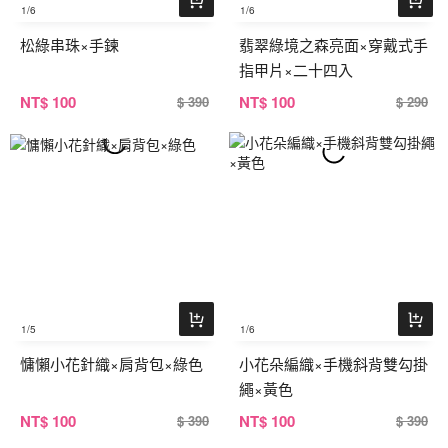
1
/6
1
/6
松綠串珠×手鍊
翡翠綠境之森亮面×穿戴式手
指甲片×二十四入
NT
$ 100
NT
$ 100
$ 390
$ 290
1
/5
1
/6
慵懶小花針織×肩背包×綠色
小花朵編織×手機斜背雙勾掛
繩×黃色
NT
$ 100
NT
$ 100
$ 390
$ 390