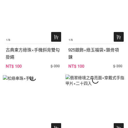
1
/6
1
/6
古典東方綠珠×手機斜背雙勾
925銀飾×綠玉福袋×鎖骨項
掛繩
鍊
NT
$ 100
NT
$ 100
$ 390
$ 390