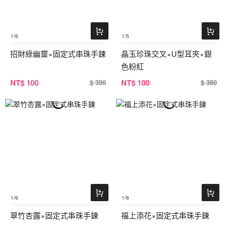
1
/6
1
/5
招財綠幽靈×固定式串珠手鍊
晶玉珍珠交叉×U型耳夾×銀
色粉紅
NT
$ 100
NT
$ 100
$ 390
$ 380
1
/6
1
/6
翠竹杏露×固定式串珠手鍊
福上添花×固定式串珠手鍊