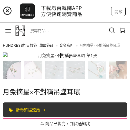
📢 市集預告：9/4-9/6 淡水捷運站
開啟
登入
註冊
📢 市集預告：9/12-9/13 八里海巡基地
我的帳戶
📢 市集預告：8/22-8/23 桃園青埔置地廣場
HUNDRESS均百韓飾 | 韓國飾品
合金系列
月兔摘星×不對稱吊墜耳環
合金系列
月兔摘星×不對稱吊墜耳環
折疊遮陽涼扇
商品已售完，到貨通知我