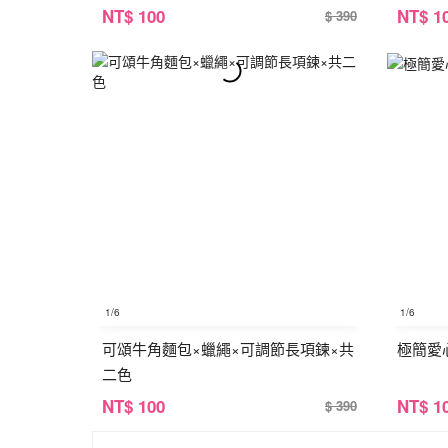
NT
$ 100
NT
$ 1
$ 390
1
/6
1
/6
可頌牛角麵包×蠟繩×可調節長項鍊×共
極簡愛
二色
NT
$ 100
NT
$ 1
$ 390