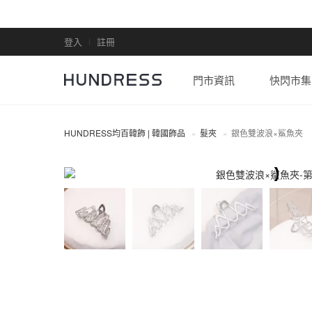
登入
註冊
門市資訊
快閃市集
HUNDRESS均百韓飾 | 韓國飾品
髮夾
銀色雙波浪×鯊魚夾
髮夾