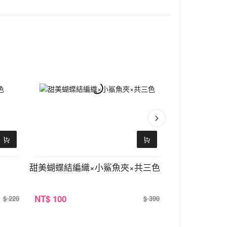
甜美蝴蝶結編織×小鯊魚夾×共三色
個性帆布字母×
NT
$ 100
NT
$ 100
$ 220
$ 390