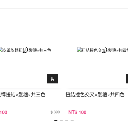
轉扭結×髮箍×共三色
扭結撞色交叉×髮箍×共四色
 100
NT
$ 100
$ 390