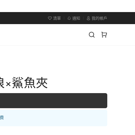
清單
通知
我的帳戶
浪×鯊魚夾
運費