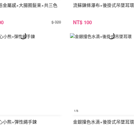
態金屬感×大腸圈髮束×共三色
流蘇鍊條瀑布×後掛式吊墜耳環
00
NT
$ 100
$ 320
1
/6
心小熊×彈性繩手鍊
金銀撞色水滴×後掛式吊墜耳環