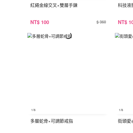
紅繩金線交叉×雙層手鍊
科技液
NT
$ 100
NT
$ 1
$ 360
1
/6
1
/6
多層蛇骨×可調節戒指
街頭愛