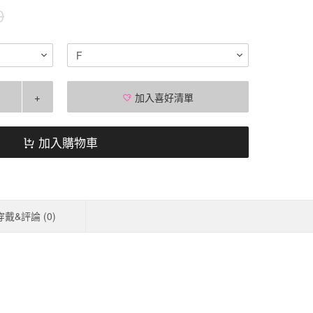
0
F
+
加入喜好清單
加入購物車
穿戴&評論 (
0
)