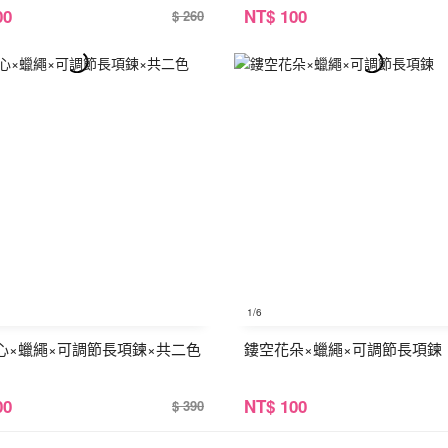
00
NT
$ 100
$ 260
1
/6
心×蠟繩×可調節長項鍊×共二色
鏤空花朵×蠟繩×可調節長項鍊
00
NT
$ 100
$ 390