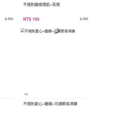
不規則皺褶理肌×耳環
NT
$ 100
$ 390
$ 390
1
/6
不規則愛心×蠟繩×可調節長項鍊