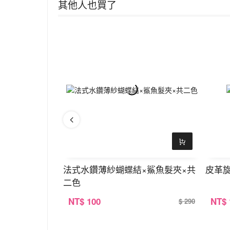
其他人也買了
心×耳釘×共二色
法式水鑽薄紗蝴蝶結×鯊魚髮夾×共
皮革旋
二色
NT
$ 100
NT
$
$ 290
$ 290