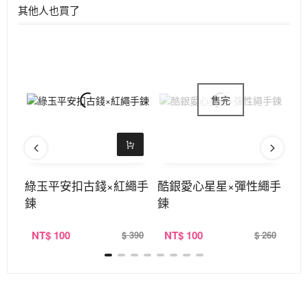
其他人也買了
結×
綠玉平安扣古錢×紅繩手
酷銀愛心星星×彈性繩手
招
鍊
鍊
定
NT
$ 100
NT
$ 100
N
390
$ 390
$ 260