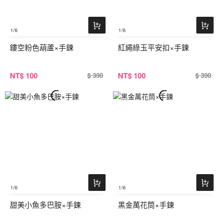
1
/6
1
/6
鏤空粉色葫蘆×手鍊
紅繩綠玉平安扣×手鍊
NT
$ 100
NT
$ 100
$ 390
$ 390
1
/6
1
/6
甜美小魚多巴胺×手鍊
黑金萬花筒×手鍊