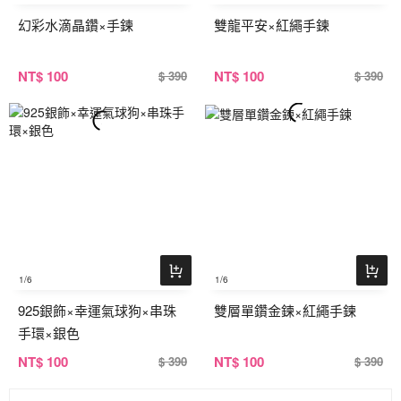
幻彩水滴晶鑽×手鍊
雙龍平安×紅繩手鍊
NT
$ 100
NT
$ 100
$ 390
$ 390
1
/6
1
/6
925銀飾×幸運氣球狗×串珠
雙層單鑽金鍊×紅繩手鍊
手環×銀色
NT
$ 100
NT
$ 100
$ 390
$ 390