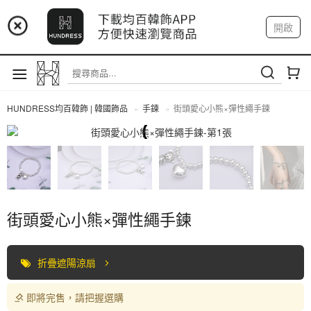
📢 市集預告：9/4-9/6 淡水捷運站
開啟
登入
註冊
📢 市集預告：9/12-9/13 八里海巡基地
我的帳戶
📢 市集預告：8/22-8/23 桃園青埔置地廣場
HUNDRESS均百韓飾 | 韓國飾品
手鍊
街頭愛心小熊×彈性繩手鍊
手鍊
街頭愛心小熊×彈性繩手鍊
折疊遮陽涼扇
即將完售，請把握選購