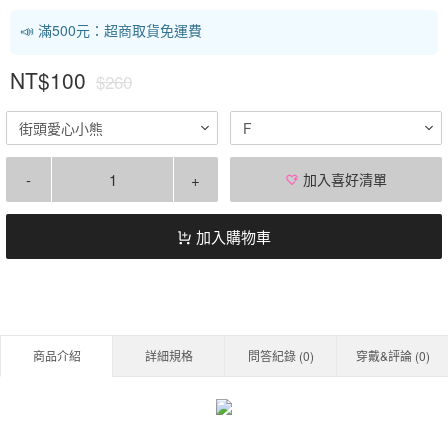
📣 滿500元：超商取貨免運費
NT$100
$260
街頭愛心小熊
F
-
+
加入喜好清單
加入購物車
商品介紹
詳細規格
問答紀錄 (
0
)
穿戴&評論 (
0
)