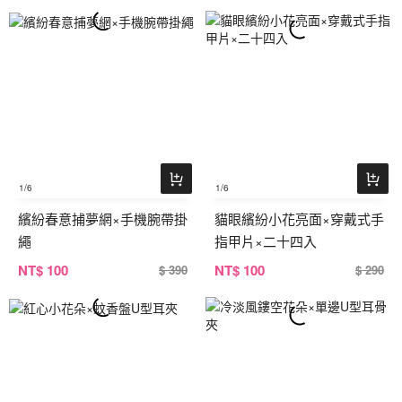
1
/6
1
/6
繽紛春意捕夢網×手機腕帶掛
貓眼繽紛小花亮面×穿戴式手
繩
指甲片×二十四入
NT
$ 100
NT
$ 100
$ 390
$ 290