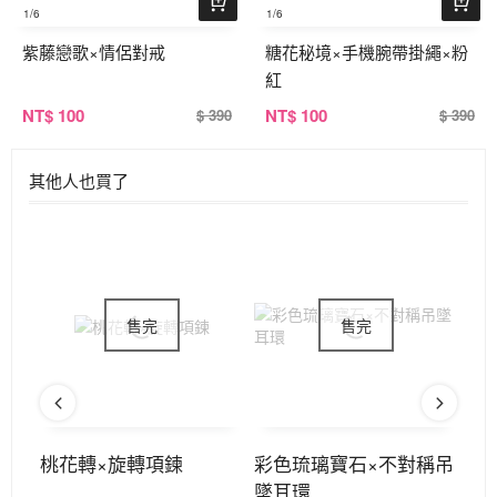
1
/6
1
/6
紫藤戀歌×情侶對戒
糖花秘境×手機腕帶掛繩×粉
紅
NT
$ 100
NT
$ 100
$ 390
$ 390
其他人也買了
單邊
桃花轉×旋轉項鍊
彩色琉璃寶石×不對稱吊
9
墜耳環
墜