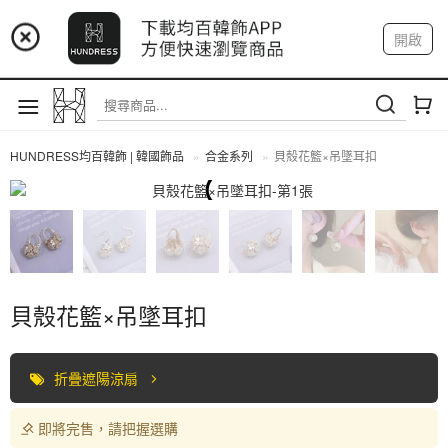
📢 市集預告：9/4-9/6 淡水捷運站
開啟
登入
註冊
📢 市集預告：9/12-9/13 八里海巡基地
我的帳戶
📢 市集預告：8/22-8/23 桃園青埔置地廣場
HUNDRESS均百韓飾 | 韓國飾品
合金系列
貝殼花籃×吊墜耳扣
合金系列
貝殼花籃×吊墜耳扣
折疊遮陽涼扇
即將完售，請把握選購