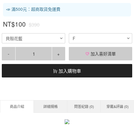
📣 滿500元：超商取貨免運費
NT$100
$390
貝殼花籃
F
-
+
加入喜好清單
加入購物車
商品介紹
詳細規格
問答紀錄 (
0
)
穿戴&評論 (
0
)