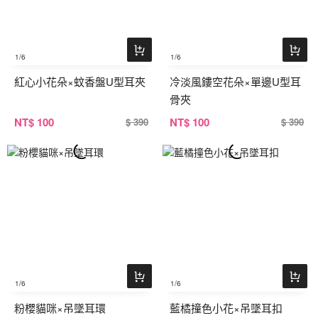
1
/6
1
/6
紅心小花朵×蚊香盤U型耳夾
冷淡風鏤空花朵×單邊U型耳
骨夾
NT
$ 100
NT
$ 100
$ 390
$ 390
1
/6
1
/6
粉櫻貓咪×吊墜耳環
藍橘撞色小花×吊墜耳扣