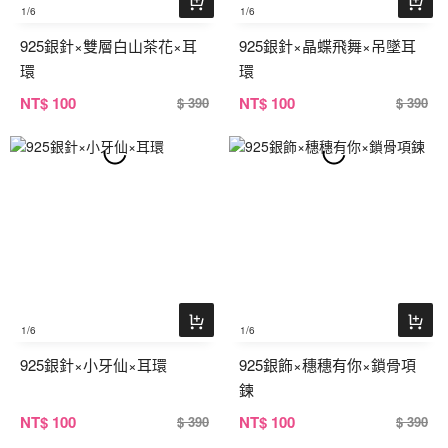
1
/6
1
/6
925銀針×雙層白山茶花×耳
925銀針×晶蝶飛舞×吊墜耳
環
環
NT
$ 100
NT
$ 100
$ 390
$ 390
1
/6
1
/6
925銀針×小牙仙×耳環
925銀飾×穗穗有你×鎖骨項
鍊
NT
$ 100
NT
$ 100
$ 390
$ 390