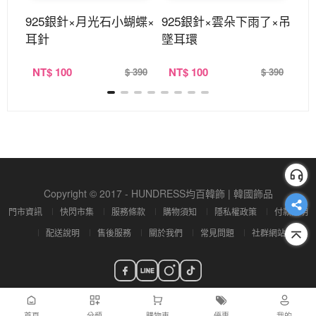
鐺×
925銀針×月光石小蝴蝶×
925銀針×雲朵下雨了×吊
9
耳針
墜耳環
針
NT
$ 100
NT
$ 100
N
280
$ 390
$ 390
Copyright © 2017 - HUNDRESS均百韓飾 | 韓國飾品
門市資訊
快閃市集
服務條款
購物須知
隱私權政策
付款說明
配送說明
售後服務
關於我們
常見問題
社群網站
首頁
分類
購物車
優惠
我的