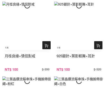
1
/6
1
/6
月桂良緣×情侶對戒
925銀針×葉影輕舞×耳針
NT
$ 100
NT
$ 100
$ 390
$ 320