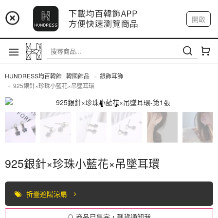
📢 市集預告：9/4-9/6 淡水捷運站
開啟
登入
註冊
📢 市集預告：9/12-9/13 八里海巡基地
我的帳戶
📢 市集預告：8/22-8/23 桃園青埔置地廣場
HUNDRESS均百韓飾 | 韓國飾品
銀飾耳飾
925銀針×珍珠小藍花×吊墜耳環
全部商品
925銀針×珍珠小藍花×吊墜耳環
折疊遮陽涼扇
商品已售完，到貨通知我