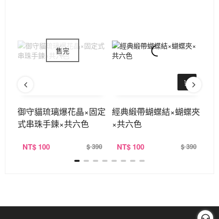
定式
御守貓琉璃爆花晶×固定
經典緞帶蝴蝶結×蝴蝶夾
馬
式串珠手鍊×共六色
×共六色
NT
$ 100
NT
$ 100
N
390
$ 390
$ 390