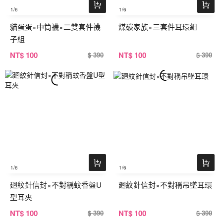
1
/6
1
/6
貓蛋蛋×中筒襪×二雙套件襪
煤碳家族×三套件耳環組
子組
NT
$ 100
NT
$ 100
$ 390
$ 390
1
/6
1
/6
廻紋針信封×不對稱蚊香盤U
廻紋針信封×不對稱吊墜耳環
型耳夾
NT
$ 100
NT
$ 100
$ 390
$ 390