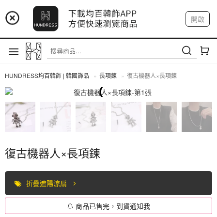
📢 市集預告：9/4-9/6 淡水捷運站
開啟
登入
註冊
📢 市集預告：9/12-9/13 八里海巡基地
我的帳戶
📢 市集預告：8/22-8/23 桃園青埔置地廣場
HUNDRESS均百韓飾 | 韓國飾品
長項鍊
復古機器人×長項鍊
長項鍊
復古機器人×長項鍊
折疊遮陽涼扇
商品已售完，到貨通知我