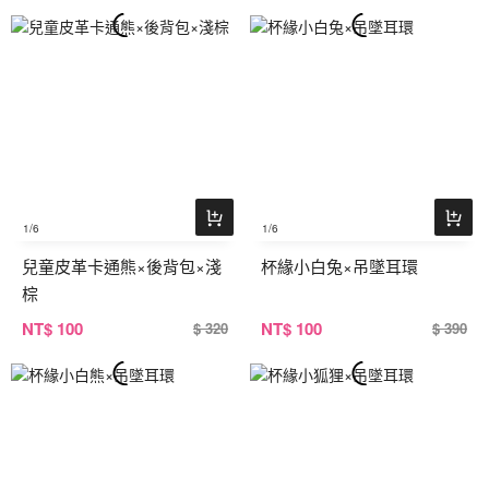
1
/6
1
/6
兒童皮革卡通熊×後背包×淺
杯緣小白兔×吊墜耳環
棕
NT
$ 100
NT
$ 100
$ 320
$ 390