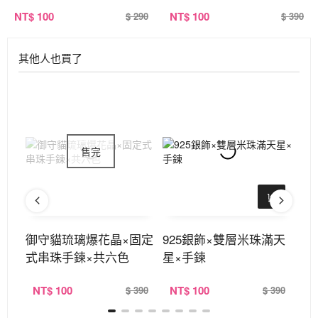
NT
$ 100
NT
$ 100
$ 290
$ 390
其他人也買了
手鍊
御守貓琉璃爆花晶×固定
925銀飾×雙層米珠滿天
9
式串珠手鍊×共六色
星×手鍊
星
NT
$ 100
NT
$ 100
N
290
$ 390
$ 390