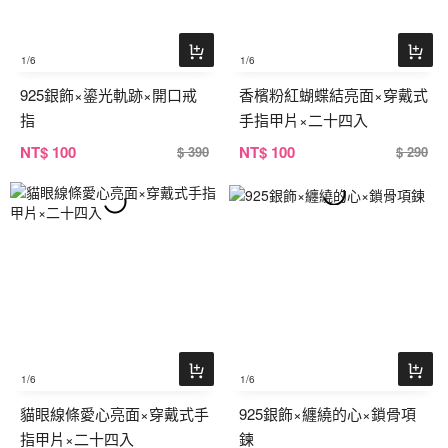
1
/6
1
/6
925銀飾×鎏光軌跡×開口戒
香檳粉紅蝴蝶結亮面×穿戴式
指
手指甲片×二十四入
NT
$ 100
NT
$ 100
$ 390
$ 290
1
/6
1
/6
貓眼線條愛心亮面×穿戴式手
925銀飾×纏繞的心×鎖骨項
指甲片×二十四入
鍊