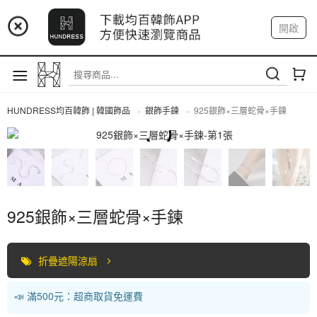
📢 市集預告：9/4-9/6 淡水捷運站
開啟
登入
註冊
📢 市集預告：9/12-9/13 八里海巡基地
我的帳戶
📢 市集預告：8/22-8/23 桃園青埔置地廣場
HUNDRESS均百韓飾 | 韓國飾品
銀飾手鍊
925銀飾×三層蛇骨×手鍊
全部商品
925銀飾×三層蛇骨×手鍊
折疊遮陽涼扇
📣 滿500元：超商取貨免運費