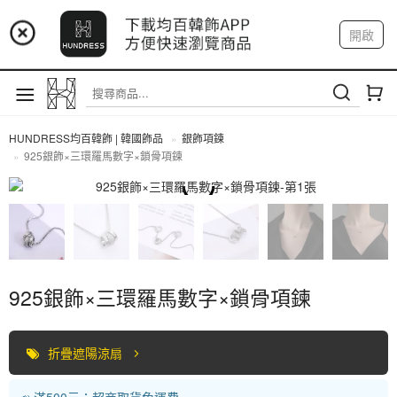
📢 市集預告：9/4-9/6 淡水捷運站
開啟
登入
註冊
📢 市集預告：9/12-9/13 八里海巡基地
我的帳戶
📢 市集預告：8/22-8/23 桃園青埔置地廣場
HUNDRESS均百韓飾 | 韓國飾品
銀飾項鍊
925銀飾×三環羅馬數字×鎖骨項鍊
全部商品
925銀飾×三環羅馬數字×鎖骨項鍊
折疊遮陽涼扇
📣 滿500元：超商取貨免運費