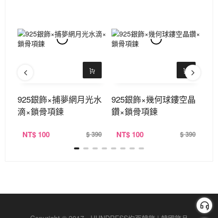
星×
925銀飾×捕夢網月光水
925銀飾×幾何球鏤空晶
御
滴×鎖骨項鍊
鑽×鎖骨項鍊
式
NT
$ 100
NT
$ 100
N
390
$ 390
$ 390
Copyright © 2017 - HUNDRESS均百韓飾 | 韓國飾品