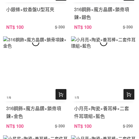
小銀條×蚊香盤U型耳夾
316鋼飾×魔方晶鑽×鎖骨項
鍊×銀色
NT
$ 100
NT
$ 100
$ 390
$ 390
1
/6
1
/5
316鋼飾×魔方晶鑽×鎖骨項
小月亮×陶瓷×養耳棒×二套
鍊×金色
件耳環組×藍色
NT
$ 100
NT
$ 100
$ 390
$ 290