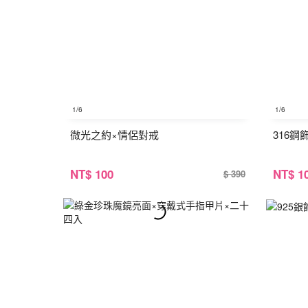
1
/6
1
/6
微光之約×情侶對戒
316鋼
NT
$ 100
NT
$ 1
$ 390