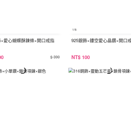
1
/6
銀飾×愛心蝴蝶酥鍊條×開口戒指
925銀飾×鏤空愛心晶鑽×開口
00
NT
$ 100
$ 390