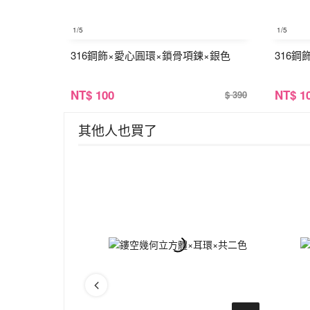
1
/5
1
/5
316鋼飾×愛心圓環×鎖骨項鍊×銀色
316鋼
NT
$ 100
NT
$ 1
$ 390
其他人也買了