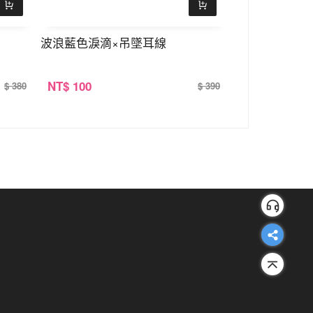
波浪藍色淚滴×吊墜耳線
梅花閃鑽淚滴
NT
$ 100
NT
$ 100
$ 380
$ 390