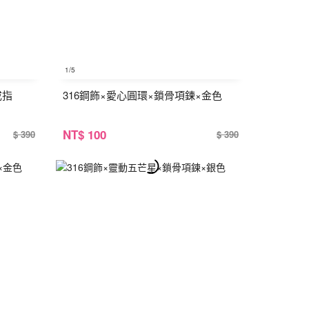
1
/5
戒指
316鋼飾×愛心圓環×鎖骨項鍊×金色
NT
$ 100
$ 390
$ 390