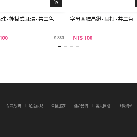
珠×後掛式耳環×共二色
字母圍繞晶鑽×耳扣×共二色
 100
NT
$ 100
$ 380
付款說明
配送說明
售後服務
關於我們
常見問題
社群網站