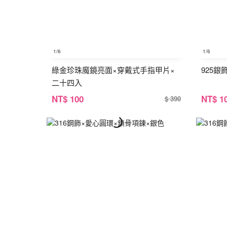
1
/6
1
/6
綠金珍珠魔鏡亮面×穿戴式手指甲片×
925
二十四入
NT
$ 100
NT
$ 1
$ 390