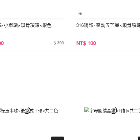
1
/6
飾×小單鑽×鎖骨項鍊×銀色
316鋼飾×靈動五芒星×鎖骨項
00
NT
$ 100
$ 390