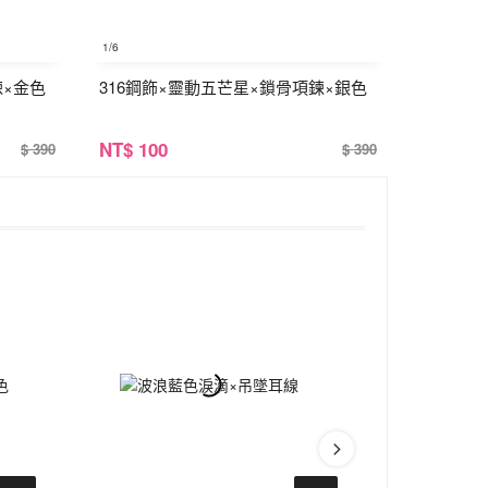
1
/6
鍊×金色
316鋼飾×靈動五芒星×鎖骨項鍊×銀色
NT
$ 100
$ 390
$ 390