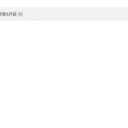
穿戴&評論 (
0
)