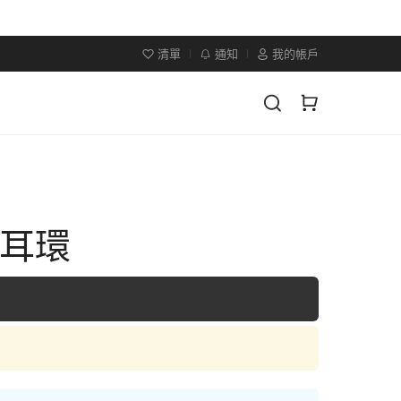
清單
通知
我的帳戶
×耳環