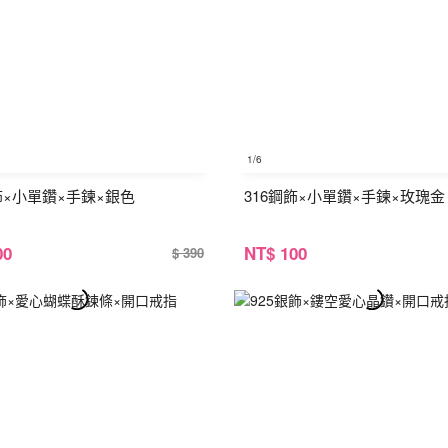
1
/6
飾×小單鑽×手鍊×銀色
316鋼飾×小單鑽×手鍊×玫瑰金
00
NT
$ 100
$ 390