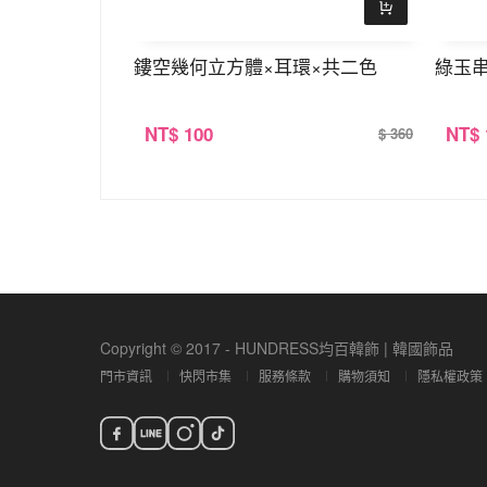
對稱吊墜耳環
鏤空幾何立方體×耳環×共二色
綠玉串
NT
$ 100
NT
$
$ 360
$ 360
Copyright © 2017 - HUNDRESS均百韓飾 | 韓國飾品
門市資訊
快閃市集
服務條款
購物須知
隱私權政策