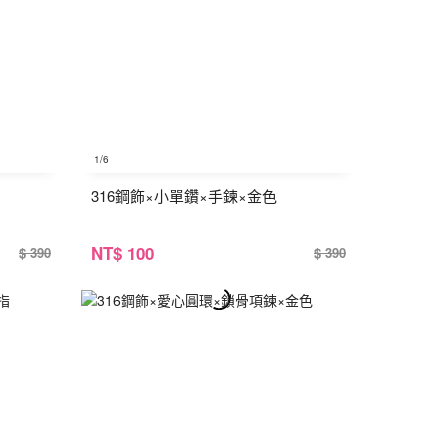
1
/6
316鋼飾×小單鑽×手鍊×金色
NT
$ 100
$ 390
$ 390