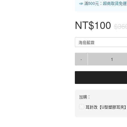
📣 滿500元：超商取貨免
NT$100
$36
海島藍霧
-
加購：
耳針改【U型塑膠耳夾