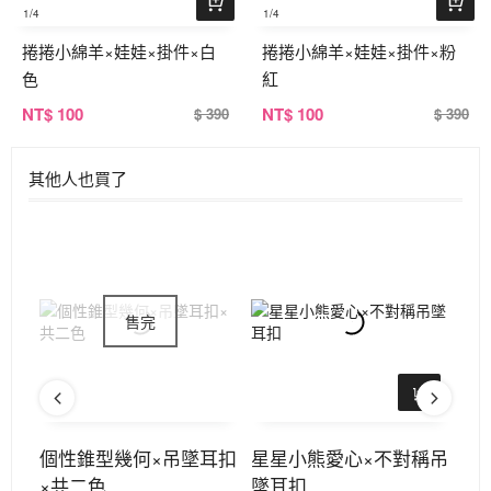
1
/4
1
/4
捲捲小綿羊×娃娃×掛件×白
捲捲小綿羊×娃娃×掛件×粉
色
紅
NT
$ 100
NT
$ 100
$ 390
$ 390
其他人也買了
個性錐型幾何×吊墜耳扣
星星小熊愛心×不對稱吊
字
×共二色
墜耳扣
二