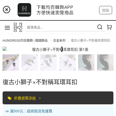
📢 市集預告：9/4-9/6 淡水捷運站
開啟
登入
註冊
📢 市集預告：9/12-9/13 八里海巡基地
我的帳戶
📢 市集預告：8/22-8/23 桃園青埔置地廣場
HUNDRESS均百韓飾 | 韓國飾品
合金系列
復古小獅子×不對稱耳環耳扣
合金系列
復古小獅子×不對稱耳環耳扣
折疊遮陽涼扇
📣 滿500元：超商取貨免運費