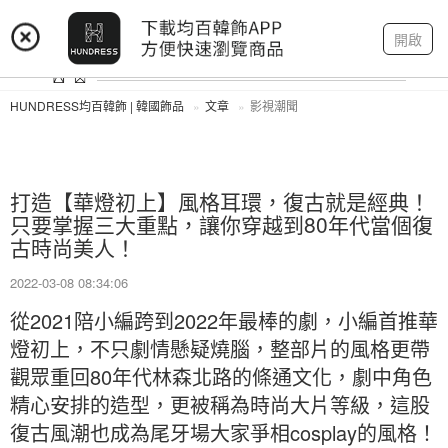
登入
註冊
我的帳戶
開啟
HUNDRESS均百韓飾 | 韓國飾品
文章
影視潮聞
打造【華燈初上】風格耳環，復古就是經典！
只要掌握三大重點，讓你穿越到80年代當個復
古時尚美人！
2022-03-08 08:34:06
從2021陪小編跨到2022年最棒的劇，小編首推華
燈初上，不只劇情懸疑燒腦，整部片的風格更帶
觀眾重回80年代林森北路的條通文化，劇中角色
精心安排的造型，更被稱為時尚大片等級，這股
復古風潮也成為尾牙場大家爭相cosplay的風格！