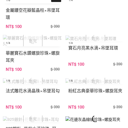
1
/6
1
/4
金屬鏤空花瓣藍晶柱×吊墜耳
環
NT
$ 100
$ 390
1
/4
1
/4
寶石月亮黑水滴×吊墜耳環
華麗寶石水鑽螺旋珍珠×螺旋
耳夾
NT
$ 100
$ 390
NT
$ 100
$ 390
1
/6
1
/6
法式雕花水滴晶珠×吊墜耳勾
粉紅古典豪華珍珠×螺旋耳夾
NT
$ 100
NT
$ 100
$ 390
$ 390