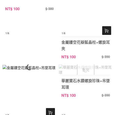
NT
$ 100
$ 380
1
/6
1
/6
金屬鏤空花瓣藍晶柱×螺旋耳
夾
NT
$ 100
$ 390
華麗寶石水鑽螺旋珍珠×吊墜
耳環
NT
$ 100
$ 390