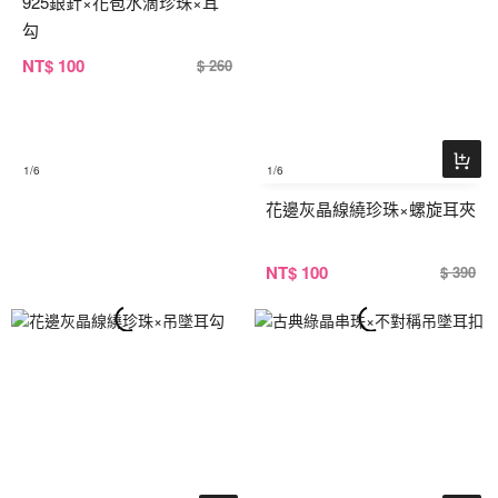
925銀針×花苞水滴珍珠×耳
勾
NT
$ 100
$ 260
1
/6
1
/6
花邊灰晶線繞珍珠×螺旋耳夾
NT
$ 100
$ 390