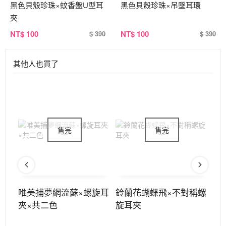
黑色貝殼珍珠×蚊香盤U型耳
黑色貝殼珍珠×吊墜耳環
夾
NT
$ 100
NT
$ 100
$ 390
$ 390
其他人也買了
螺旋
唯美捕夢網流蘇×螺旋耳
鈴蘭花蝴蝶飛×不對稱螺
小
夾×共二色
旋耳夾
稱