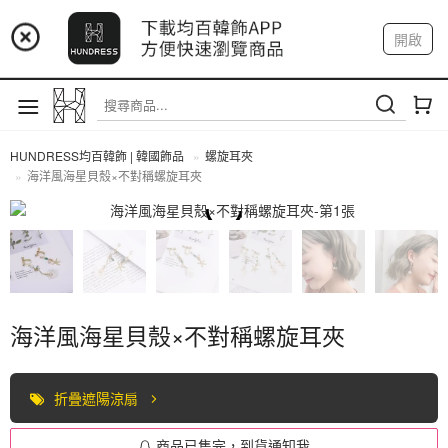
📢 市集預告：9/4-9/6 淡水捷運站
開啟
登入
註冊
📢 市集預告：9/12-9/13 八里海巡基地
我的帳戶
📢 市集預告：8/22-8/23 桃園青埔置地廣場
HUNDRESS均百韓飾 | 韓國飾品
螺旋耳夾
海洋風海星貝殼×不對稱螺旋耳夾
螺旋耳夾
海洋風海星貝殼×不對稱螺旋耳夾
折疊遮陽涼扇
商品已售完，到貨通知我