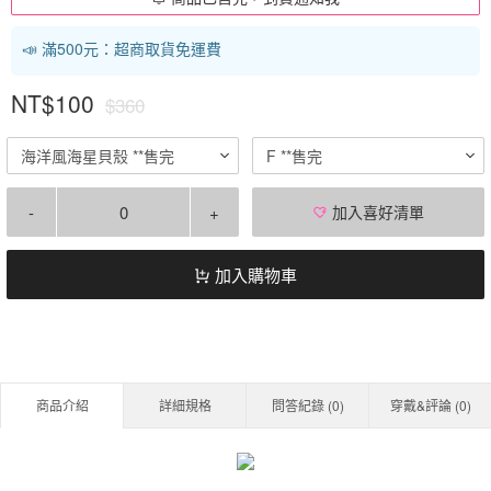
📣 滿500元：超商取貨免運費
NT$100
$360
海洋風海星貝殼 **售完
F **售完
-
+
加入喜好清單
加入購物車
商品介紹
詳細規格
問答紀錄 (
0
)
穿戴&評論 (
0
)