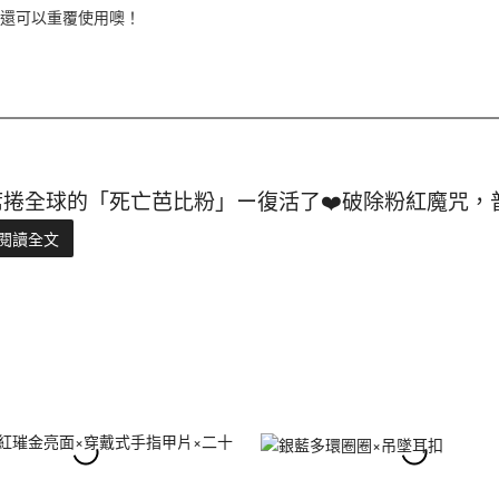
，還可以重覆使用噢！
席捲全球的「死亡芭比粉」ー復活了❤️破除粉紅魔咒，
閱讀全文