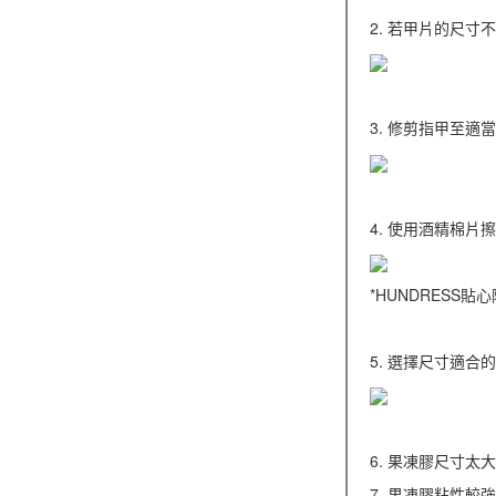
2. 若甲片的尺
3. 修剪指甲至
4. 使用酒精棉
*HUNDRESS
5. 選擇尺寸適
6. 果凍膠尺寸太
7. 果凍膠粘性