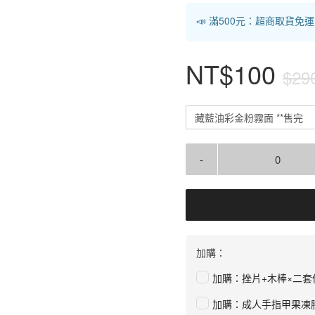
📣 滿500元：超商取貨免
NT$100
$29
藏藍油彩金粉霧面 **售完
-
加購：
加購：挫片+木棒×二套
加購：成人手指甲果凍