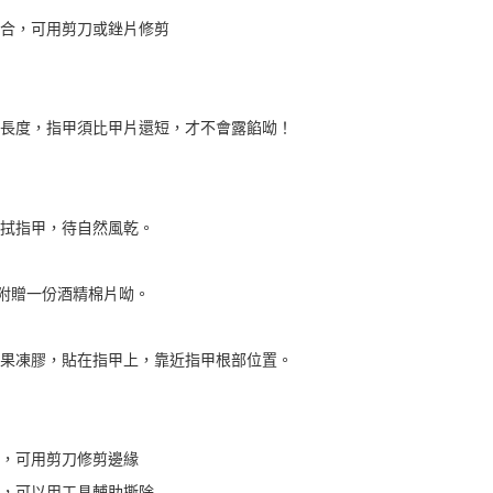
寸不合，可用剪刀或銼片修剪
適當長度，指甲須比甲片還短，才不會露餡呦！
片擦拭指甲，待自然風乾。
貼心附贈一份酒精棉片呦。
合的果凍膠，貼在指甲上，靠近指甲根部位置。
大，可用剪刀修剪邊緣
較強，可以用工具輔助撕除