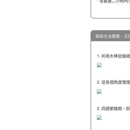
* 穿戴後二小時
卸除方法簡單，又
1. 利用木棒從
2. 從各個角度慢
3. 四週都推開，