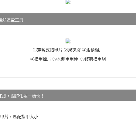
備好這些工具
①穿戴式指甲片 ②果凍膠 ③酒精棉片
④指甲挫片 ⑤木卸甲用棒 ⑥修剪指甲組
完成，跟妳化妝一樣快！
的甲片，匹配指甲大小