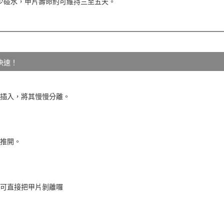
內少碰水，甲片壽命約可維持三至五天。
快速！
縫細插入，將其慢慢分離。
慢推開。
即可直接把甲片剝離囉