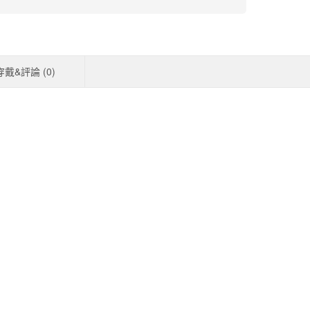
穿戴&評論 (
0
)