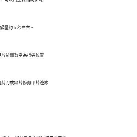
，緊壓約５秒左右。
，甲片背面數字為指尖位置
，用剪刀或銼片修剪甲片邊緣