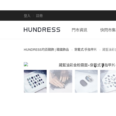
登入
註冊
門市資訊
快閃市集
HUNDRESS均百韓飾 | 韓國飾品
穿戴式/手指甲片
藏藍油彩
穿戴式/手指甲片