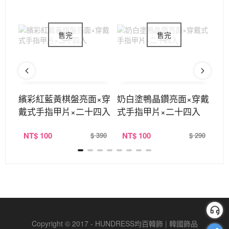
×穿
繽彩紅藍黃棋盤亮面×穿
奶白塗鴨晶鑽亮面×穿戴
粉
四入
戴式手指甲片×二十四入
式手指甲片×二十四入
式
NT
$ 100
NT
$ 100
N
290
$ 390
$ 290
Copyright © 2017 - HUNDRESS均百韓飾 | 韓國飾品