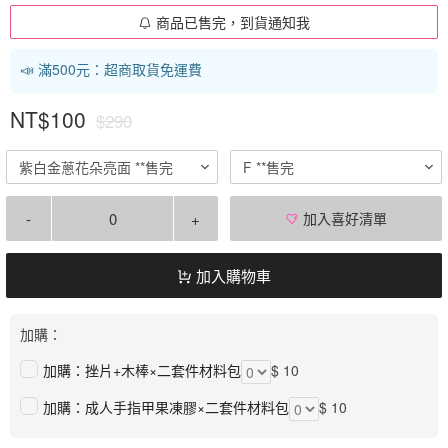
商品已售完，到貨通知我
📣 滿500元：超商取貨免運費
NT$100
$290
紫白金蔥花朵亮面 **售完
F **售完
-
+
加入喜好清單
加入購物車
加購：
加購：挫片+木棒×二套件材料包
$ 10
加購：成人手指甲果凍膠×二套件材料包
$ 10