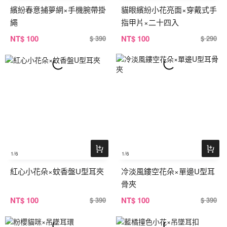
繽紛春意捕夢網×手機腕帶掛
貓眼繽紛小花亮面×穿戴式手
繩
指甲片×二十四入
NT
$ 100
NT
$ 100
$ 390
$ 290
1
/6
1
/6
紅心小花朵×蚊香盤U型耳夾
冷淡風鏤空花朵×單邊U型耳
骨夾
NT
$ 100
NT
$ 100
$ 390
$ 390