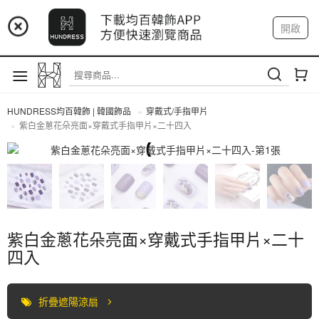
📢 市集預告：9/4-9/6 淡水捷運站
開啟
登入
註冊
📢 市集預告：9/12-9/13 八里海巡基地
我的帳戶
📢 市集預告：8/22-8/23 桃園青埔置地廣場
HUNDRESS均百韓飾 | 韓國飾品
穿戴式/手指甲片
紫白金蔥花朵亮面×穿戴式手指甲片×二十四入
穿戴式/手指甲片
紫白金蔥花朵亮面×穿戴式手指甲片×二十
四入
折疊遮陽涼扇