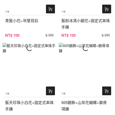
1
/6
1
/6
青藍小花×吊墜耳扣
藍粉冰清小銀花×固定式串珠
手鍊
NT
$ 100
NT
$ 100
$ 390
$ 390
1
/6
1
/6
藍天珍珠小白花×固定式串珠
925銀飾×山茶花蝴蝶×鎖骨
手鍊
項鍊