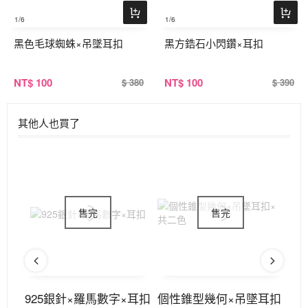
1
/6
1
/6
黑色毛球蜘蛛×吊墜耳扣
黑方鋯石小閃鑽×耳扣
NT
$ 100
NT
$ 100
$ 380
$ 390
其他人也買了
後掛
925銀針×羅馬數字×耳扣
個性錐型幾何×吊墜耳扣
9