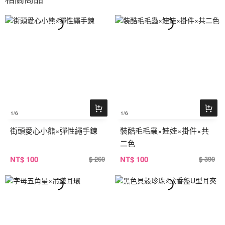
1
/6
1
/6
街頭愛心小熊×彈性繩手鍊
裝酷毛毛蟲×娃娃×掛件×共
二色
NT
$ 100
NT
$ 100
$ 260
$ 390