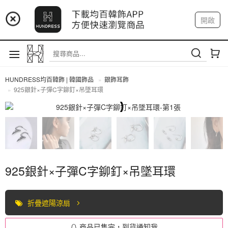
📢 市集預告：9/4-9/6 淡水捷運站
開啟
登入
註冊
📢 市集預告：9/12-9/13 八里海巡基地
我的帳戶
📢 市集預告：8/22-8/23 桃園青埔置地廣場
HUNDRESS均百韓飾 | 韓國飾品
銀飾耳飾
925銀針×子彈C字鉚釘×吊墜耳環
全部商品
925銀針×子彈C字鉚釘×吊墜耳環
折疊遮陽涼扇
商品已售完，到貨通知我