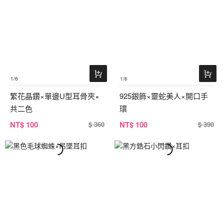
1
/6
1
/6
繁花晶鑽×單邊U型耳骨夾×
925銀飾×靈蛇美人×開口手
共二色
環
NT
$ 100
NT
$ 100
$ 360
$ 390