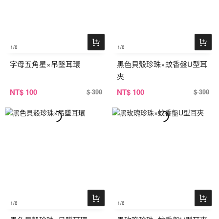
1
/6
1
/6
字母五角星×吊墜耳環
黑色貝殼珍珠×蚊香盤U型耳
夾
NT
$ 100
NT
$ 100
$ 390
$ 390
1
/6
1
/6