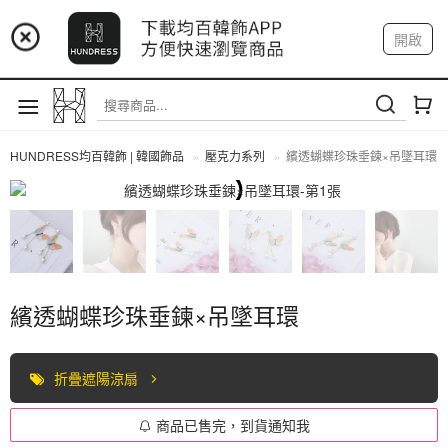
📢 市集預告：9/4-9/6 淡水捷運站
開啟
登入
註冊
📢 市集預告：9/12-9/13 八里海巡基地
我的帳戶
📢 市集預告：8/22-8/23 桃園青埔置地廣場
HUNDRESS均百韓飾 | 韓國飾品
壓克力系列
繽透蝴蝶珍珠垂鍊×吊墜耳環
全部商品
繽透蝴蝶珍珠垂鍊×吊墜耳環
折疊遮陽涼扇
商品已售完，到貨通知我