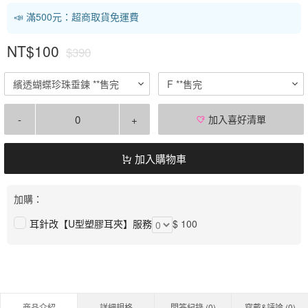
📣 滿500元：超商取貨免運費
NT$100
$390
繽透蝴蝶珍珠垂鍊 **售完
F **售完
-
+
加入喜好清單
加入購物車
加購：
耳針改【U型塑膠耳夾】服務
$ 100
商品介紹
詳細規格
問答紀錄 (
0
)
穿戴&評論 (
0
)