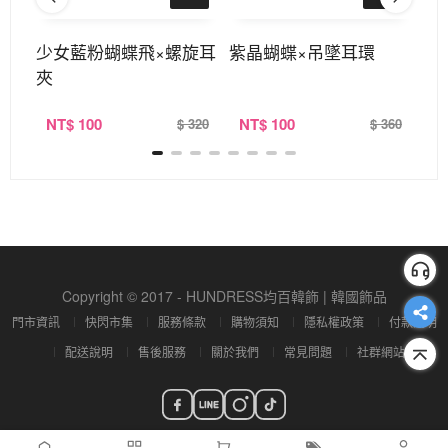
×五
少女藍粉蝴蝶飛×螺旋耳
紫晶蝴蝶×吊墜耳環
紫
夾
NT
$ 100
NT
$ 100
N
290
$ 320
$ 360
Copyright © 2017 - HUNDRESS均百韓飾 | 韓國飾品
門市資訊
快閃市集
服務條款
購物須知
隱私權政策
付款說明
配送說明
售後服務
關於我們
常見問題
社群網站