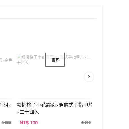
指組×
粉桃格子小花霧面×穿戴式手指甲片
鍊子珍珠大金
×二十四入
NT
$ 100
NT
$ 100
$ 390
$ 290