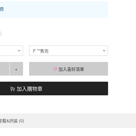
運費
0
F **售完
+
加入喜好清單
加入購物車
穿戴&評論 (
0
)