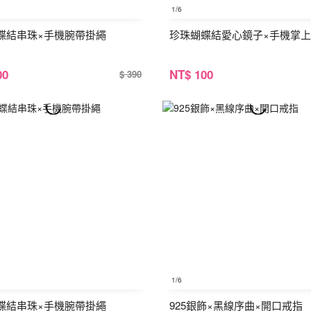
1
/6
蝶結串珠×手機腕帶掛繩
珍珠蝴蝶結愛心鏡子×手機掌
00
NT
$ 100
$ 390
1
/6
蝶結串珠×手機腕帶掛繩
925銀飾×黑線序曲×開口戒指