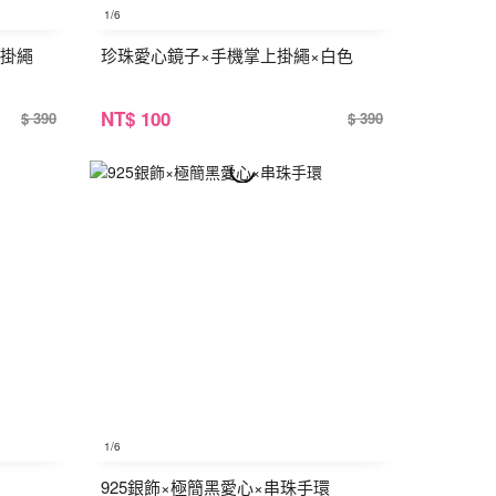
1
/6
上掛繩
珍珠愛心鏡子×手機掌上掛繩×白色
NT
$ 100
$ 390
$ 390
1
/6
925銀飾×極簡黑愛心×串珠手環