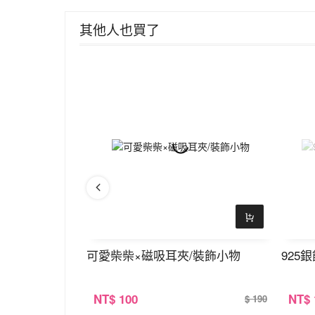
其他人也買了
×鎖骨項鍊
可愛柴柴×磁吸耳夾/裝飾小物
925
NT
$ 100
NT
$
$ 390
$ 190