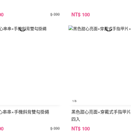
00
NT
$ 100
$ 390
1
/6
心串串×手機斜背雙勾掛繩
黑色甜心亮面×穿戴式手指甲片
四入
00
NT
$ 100
$ 390