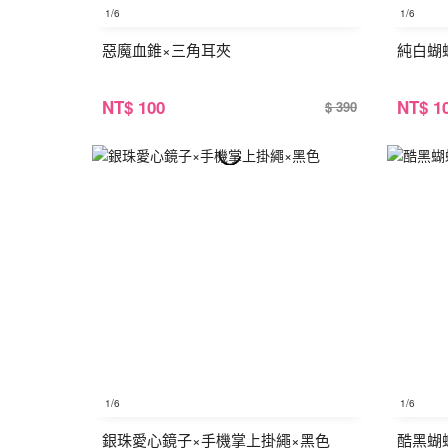
1
/6
1
/6
惡魔血錐×三角耳夾
純白蝴
NT
$ 100
NT
$ 1
$ 390
1
/6
1
/6
銀珠愛心鏡子×手機掌上掛繩×黑色
酷黑蝴