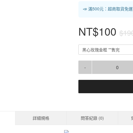
📣 滿500元：超商取貨免
NT$100
$19
黑心玫瑰金框 **售完
-
詳細規格
問答紀錄 (
0
)