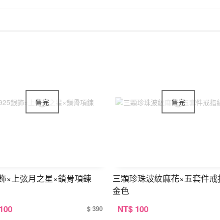
銀飾×上弦月之星×鎖骨項鍊
三顆珍珠波紋麻花×五套件戒
金色
 100
NT
$ 100
$ 390