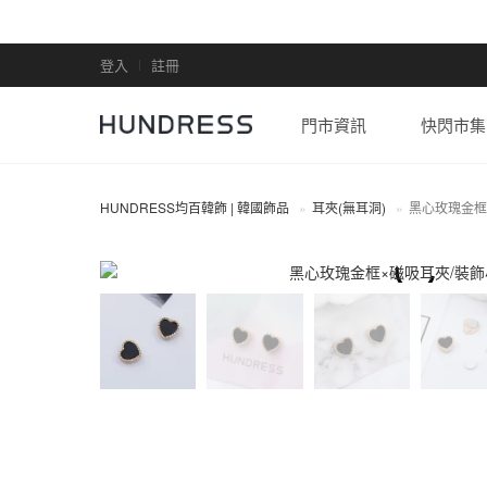
登入
註冊
門市資訊
快閃市集
HUNDRESS均百韓飾 | 韓國飾品
耳夾(無耳洞)
黑心玫瑰金框
耳夾(無耳洞)