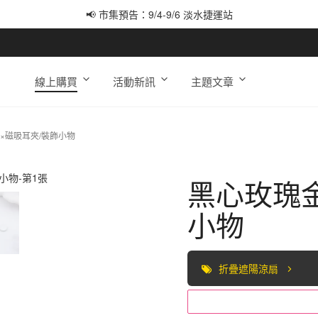
📢 市集預告：9/4-9/6 淡水捷運站
📢 市集預告：9/12-9/13 八里海巡基地
📢 市集預告：8/22-8/23 桃園青埔置地廣場
線上購買
活動新訊
主題文章
×磁吸耳夾/裝飾小物
黑心玫瑰金
小物
折疊遮陽涼扇