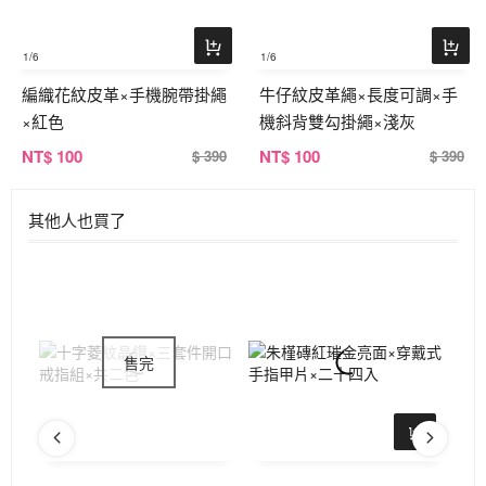
1
/6
1
/6
編織花紋皮革×手機腕帶掛繩
牛仔紋皮革繩×長度可調×手
×紅色
機斜背雙勾掛繩×淺灰
NT
$ 100
NT
$ 100
$ 390
$ 390
其他人也買了