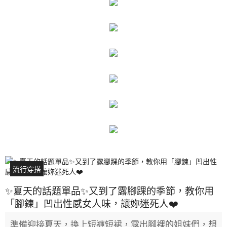
流行穿搭
✨夏天的話題單品✨又到了露腳踝的季節，教你用
「腳鍊」凹出性感女人味，讓妳迷死人❤️
準備迎接夏天，換上短褲短裙，露出腳裸的姐妹們，想