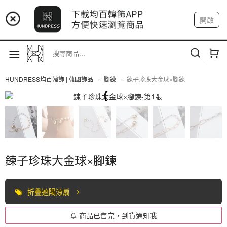
📢 市集預告：9/4-9/6 淡水捷運站
開啟
登入
註冊
📢 市集預告：9/12-9/13 八里海巡基地
我的帳戶
📢 市集預告：8/22-8/23 桃園青埔置地廣場
HUNDRESS均百韓飾 | 韓國飾品
腳鍊
鍊子珍珠大金球×腳鍊
腳鍊
鍊子珍珠大金球×腳鍊
折疊遮陽涼扇
商品已售完，到貨通知我