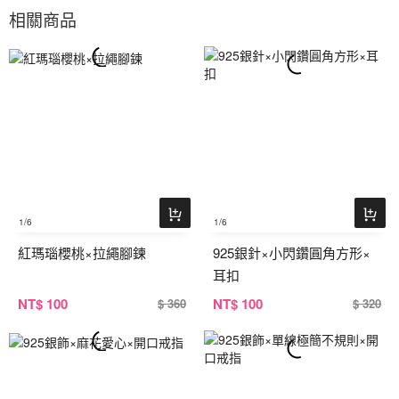
相關商品
1
/6
1
/6
紅瑪瑙櫻桃×拉繩腳鍊
925銀針×小閃鑽圓角方形×
耳扣
NT
$ 100
NT
$ 100
$ 360
$ 320