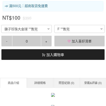
📣 滿500元：超商取貨免運費
NT$100
$390
鍊子珍珠大金球 **售完
F **售完
-
+
加入喜好清單
加入購物車
商品介紹
詳細規格
問答紀錄 (
0
)
穿戴&評論 (
0
)