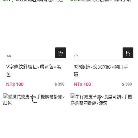
1
/6
1
/6
V字條紋針織包×肩背包×黑
925銀飾×交叉閃砂×開口手
色
環
NT
$ 100
NT
$ 100
$ 390
$ 390