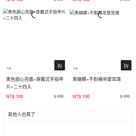
1
/6
1
/6
黑色甜心亮面×穿戴式手指甲
黑蝴蝶×不對稱吊墜耳環
片×二十四入
NT
$ 100
NT
$ 100
$ 290
$ 390
其他人也買了