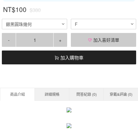
NT$100
$380
銀黑圓珠幾何
F
-
+
加入喜好清單
加入購物車
商品介紹
詳細規格
問答紀錄 (
0
)
穿戴&評論 (
0
)