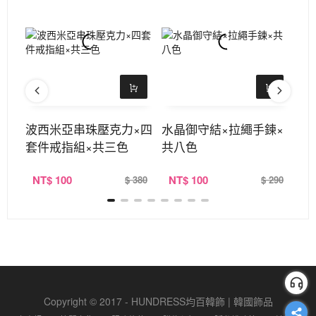
套件
波西米亞串珠壓克力×四
水晶御守結×拉繩手鍊×
十
套件戒指組×共三色
共八色
口
NT
$ 100
NT
$ 100
N
390
$ 380
$ 290
Copyright © 2017 - HUNDRESS均百韓飾 | 韓國飾品