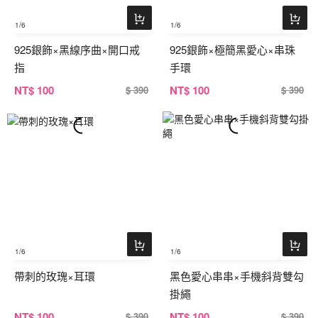
1
/6
1
/6
925銀飾×黑線序曲×開口戒
925銀飾×極簡黑愛心×串珠
指
手環
NT
$ 100
NT
$ 100
$ 390
$ 390
1
/6
1
/6
帶刺的玫瑰×耳環
黑色愛心串串×手機斜背雙勾
掛繩
NT
$ 100
NT
$ 100
$ 390
$ 390