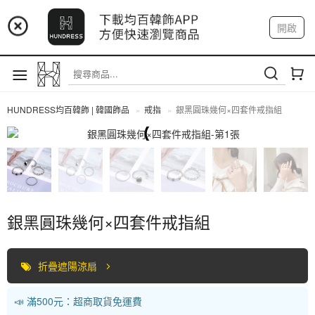
📢 市集預告：9/4-9/6 淡水捷運站
開啟
登入
註冊
📢 市集預告：9/12-9/13 八里海巡基地
我的帳戶
📢 市集預告：8/22-8/23 桃園青埔置地廣場
HUNDRESS均百韓飾 | 韓國飾品
戒指
銀黑圓珠幾何×四套件戒指組
戒指
銀黑圓珠幾何×四套件戒指組
折疊遮陽涼扇
📣 滿500元：超商取貨免運費