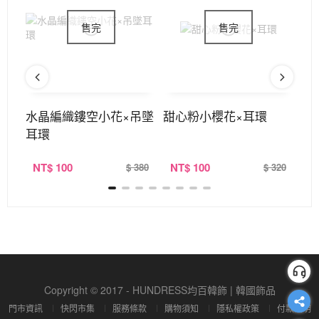
墜耳
水晶編織鏤空小花×吊墜
甜心粉小櫻花×耳環
唯
耳環
環
NT
$ 100
NT
$ 100
N
320
$ 380
$ 320
Copyright © 2017 - HUNDRESS均百韓飾 | 韓國飾品
門市資訊
快閃市集
服務條款
購物須知
隱私權政策
付款說明