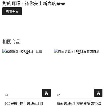
對的耳環，讓你美出新高度❤️❤️
閱讀全文
相關商品
1
/6
1
/6
925銀針×皎月珍珠×耳扣
霧面珍珠×手機斜背雙勾掛繩