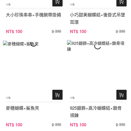
1
/6
1
/6
大小珍珠串串×手機腕帶掛繩
小巧甜美蝴蝶結×後掛式吊墜
耳環
NT
$ 100
NT
$ 100
$ 390
$ 390
1
/6
1
/6
麥穗蝴蝶×鯊魚夾
925銀飾×高冷蝴蝶結×鎖骨
項鍊
NT
$ 100
NT
$ 100
$ 390
$ 390