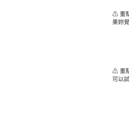
⚠ 
果妳
⚠ 
可以