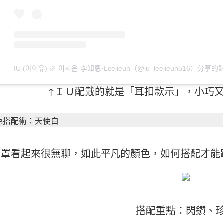
IU (아이유) ※ 이지은·李知恩·Leejieun（@iu_leejieun516）分享的
↑ＩＵ配戴的就是「耳扣款示」，小巧
色搭配術：天使白
口罩看起來很無聊，如此平凡的顏色，如何搭配才能
搭配重點：閃鑽、