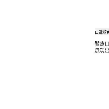
口罩顏
醫療
展現