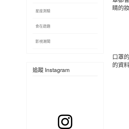
睛的
星座測驗
食在遊趣
影視潮聞
口罩
的資
追蹤 Instagram