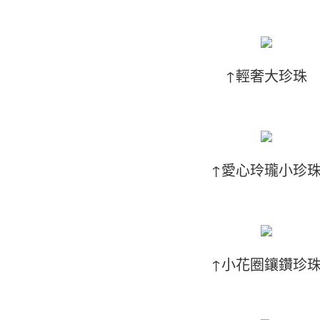
↑輕奢大珍珠
↑愛心玲瓏小珍
↑小花圈鑲鑽珍