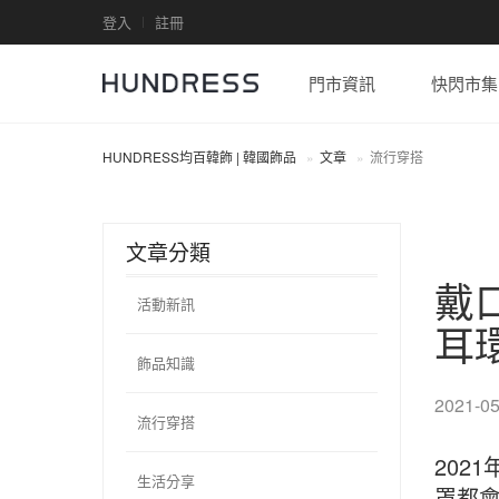
登入
註冊
門市資訊
快閃市集
HUNDRESS均百韓飾 | 韓國飾品
文章
流行穿搭
文章分類
戴
活動新訊
耳
飾品知識
2021-05
流行穿搭
202
生活分享
罩都