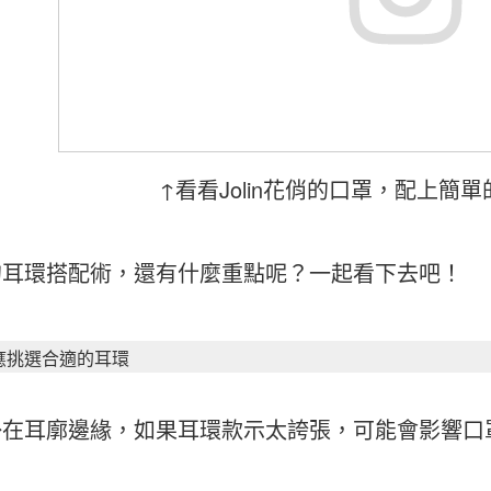
↑看看Jolin花俏的口罩，配上簡
的耳環搭配術，還有什麼重點呢？一起看下去吧！
應挑選合適的耳環
掛在耳廓邊緣，如果耳環款示太誇張，可能會影響口
？