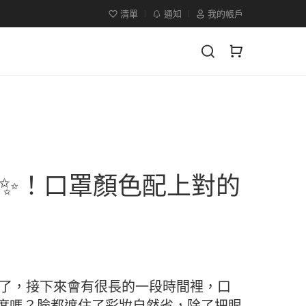
清單
通知
我的帳戶
✨！口罩顏色配上對的
罩了，接下來會有很長的一段時間裡，口
度嗎？臉都遮住了彩妝自然省，除了把眼