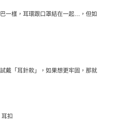
熱巴一樣，耳環跟口罩結在一起…，但如
嚐試戴「耳針款」，如果想更牢固，那就
、耳扣