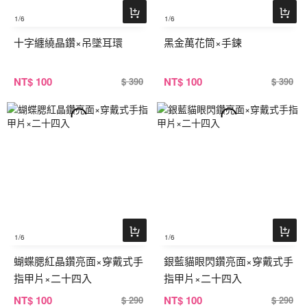
1
/6
1
/6
十字纏繞晶鑽×吊墜耳環
黑金萬花筒×手鍊
NT
$ 100
NT
$ 100
$ 390
$ 390
1
/6
1
/6
蝴蝶腮紅晶鑽亮面×穿戴式手
銀藍貓眼閃鑽亮面×穿戴式手
指甲片×二十四入
指甲片×二十四入
NT
$ 100
NT
$ 100
$ 290
$ 290