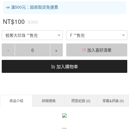
📣 滿500元：超商取貨免運費
NT$100
$380
輕奢大珍珠 **售完
F **售完
-
+
加入喜好清單
加入購物車
商品介紹
詳細規格
問答紀錄 (
0
)
穿戴&評論 (
0
)