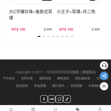
環×
大C字鑲珍珠×後掛式耳
小王子×耳環×共二色
古
環
墜
NT
$ 100
NT
$ 100
N
380
$ 390
$ 320
Copyright © 2017 - HUNDRESS均百韓飾 | 韓國飾品
門市資訊
快閃市集
服務條款
購物須知
隱私權政策
付款說明
配送說明
售後服務
關於我們
常見問題
社群網站