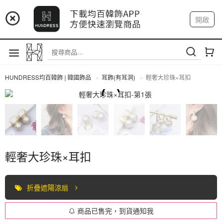
📢 市集預告：9/4-9/6 淡水捷運站
開啟
登入
註冊
📢 市集預告：9/12-9/13 八里海巡基地
我的帳戶
📢 市集預告：8/22-8/23 桃園青埔置地廣場
HUNDRESS均百韓飾 | 韓國飾品
耳飾(有耳洞)
輕奢大珍珠×耳扣
耳飾(有耳洞)
輕奢大珍珠×耳扣
折疊遮陽涼扇
商品已售完，到貨通知我