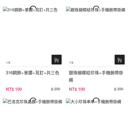
1
/6
1
/6
316鋼飾×單鑽×耳釘×共三色
銀珠蝴蝶結珍珠×手機腕帶掛
繩
NT
$ 100
NT
$ 100
$ 290
$ 390