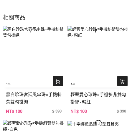
相關商品
1
/6
1
/6
黑白珍珠宮廷風串珠×手機斜
輕奢愛心珍珠×手機斜背雙勾
背雙勾掛繩
掛繩×粉紅
NT
$ 100
NT
$ 100
$ 390
$ 390