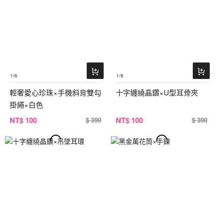
1
/6
1
/6
輕奢愛心珍珠×手機斜背雙勾
十字纏繞晶鑽×U型耳骨夾
掛繩×白色
NT
$ 100
NT
$ 100
$ 390
$ 390