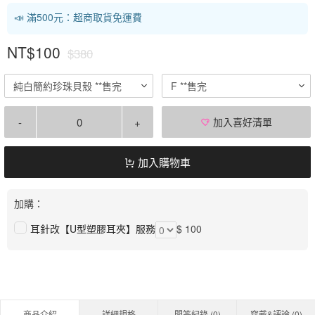
📣 滿500元：超商取貨免運費
NT$100
$380
純白簡約珍珠貝殼 **售完
F **售完
-
+
加入喜好清單
加入購物車
加購：
耳針改【U型塑膠耳夾】服務
$ 100
商品介紹
詳細規格
問答紀錄 (
0
)
穿戴&評論 (
0
)