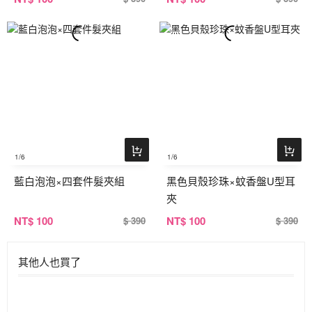
1
/6
1
/6
藍白泡泡×四套件髮夾組
黑色貝殼珍珠×蚊香盤U型耳
夾
NT
$ 100
NT
$ 100
$ 390
$ 390
其他人也買了