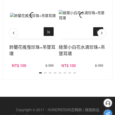
二色
鈴蘭花搖曳珍珠×吊墜耳
綠葉小白花水滴珍珠×吊
圓
環
墜耳環
墜
NT
$ 100
NT
$ 100
N
360
$ 390
$ 350
Copyright © 2017 - HUNDRESS均百韓飾 | 韓國飾品