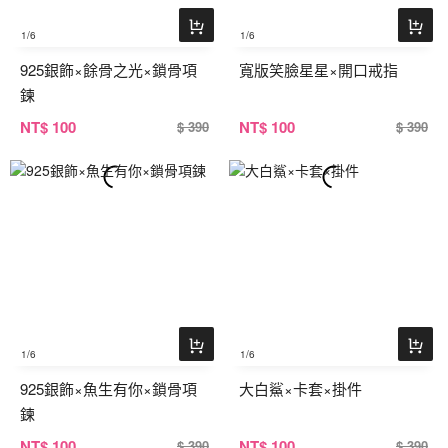
1
/6
1
/6
925銀飾×餘骨之光×鎖骨項
寬版笑臉星星×開口戒指
鍊
NT
$ 100
NT
$ 100
$ 390
$ 390
1
/6
1
/6
925銀飾×魚生有你×鎖骨項
大白鯊×卡套×掛件
鍊
NT
$ 100
NT
$ 100
$ 390
$ 390