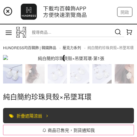
📢 市集預告：9/4-9/6 淡水捷運站
開啟
登入
註冊
📢 市集預告：9/12-9/13 八里海巡基地
我的帳戶
📢 市集預告：8/22-8/23 桃園青埔置地廣場
HUNDRESS均百韓飾 | 韓國飾品
壓克力系列
純白簡約珍珠貝殼×吊墜耳環
全部商品
純白簡約珍珠貝殼×吊墜耳環
折疊遮陽涼扇
商品已售完，到貨通知我