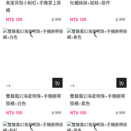
魚尾貝殼小粉紅×手機掌上掛
牡蠣妹妹×娃娃×掛件
繩
NT
$ 100
NT
$ 100
$ 390
$ 390
1
/6
1
/6
雙層魔幻海星明珠×手機腕帶
雙層魔幻海星明珠×手機腕帶
掛繩×白色
掛繩×紫色
NT
$ 100
NT
$ 100
$ 390
$ 390