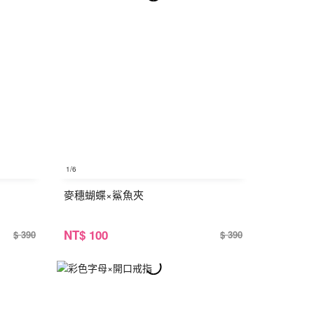
1
/6
麥穗蝴蝶×鯊魚夾
NT
$ 100
$ 390
$ 390