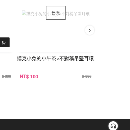
撲克小兔的小午茶×不對稱吊墜耳環
湛藍黑蝴蝶×
NT
$ 100
NT
$ 100
$ 390
$ 390