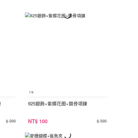
1
/6
鍊
925銀飾×紫蝶花圈×鎖骨項鍊
NT
$ 100
$ 390
$ 390