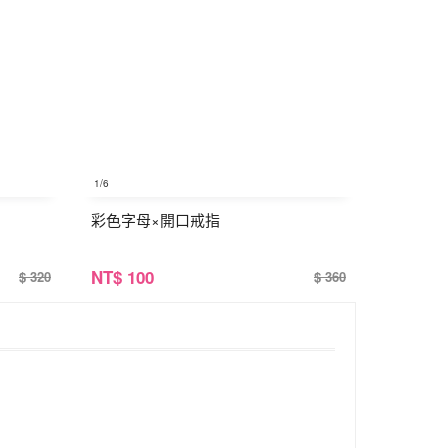
1
/6
彩色字母×開口戒指
NT
$ 100
$ 320
$ 360