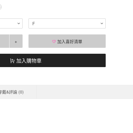
0
F
+
加入喜好清單
加入購物車
穿戴&評論 (
0
)