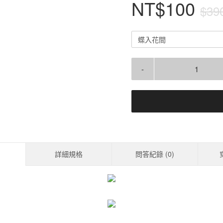
NT$100
$39
蝶入花間
-
詳細規格
問答紀錄 (
0
)