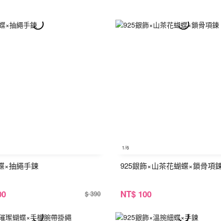
1
/6
蝶×抽繩手鍊
925銀飾×山茶花蝴蝶×鎖骨項
00
NT
$ 100
$ 390