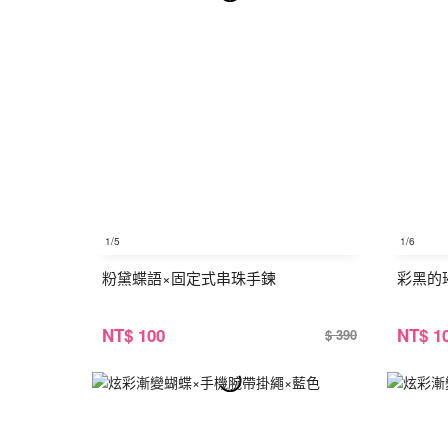
1
/5
1
/6
粉黛蝶語×固定式串珠手鍊
彩黑的
NT
$ 100
NT
$ 1
$ 390