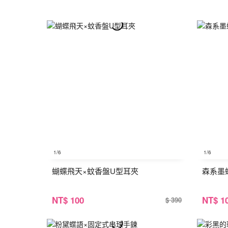
1
/6
1
/6
蝴蝶飛天×蚊香盤U型耳夾
森系墨
NT
$ 100
NT
$ 1
$ 390