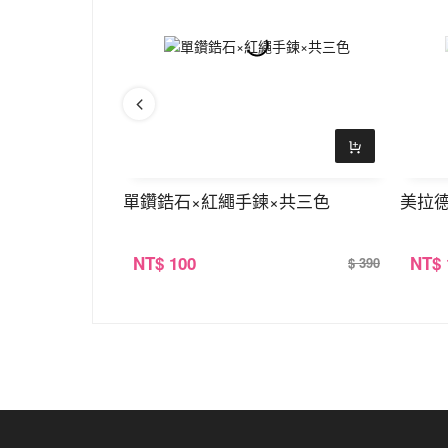
環
單鑽鋯石×紅繩手鍊×共三色
美拉
NT
$ 100
NT
$
$ 390
$ 390