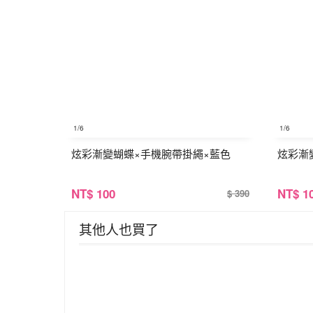
1
/6
1
/6
炫彩漸變蝴蝶×手機腕帶掛繩×藍色
炫彩漸
NT
$ 100
NT
$ 1
$ 390
其他人也買了