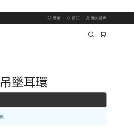
清單
通知
我的帳戶
×吊墜耳環
運費