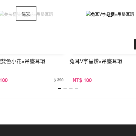
德雙色小花×吊墜耳環
兔耳V字晶鑽×吊墜耳環
 100
NT
$ 100
$ 390