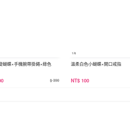
1
/6
變蝴蝶×手機腕帶掛繩×綠色
溫柔白色小蝴蝶×開口戒指
00
NT
$ 100
$ 390