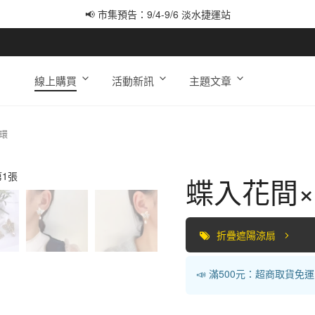
📢 市集預告：9/4-9/6 淡水捷運站
📢 市集預告：9/12-9/13 八里海巡基地
📢 市集預告：8/22-8/23 桃園青埔置地廣場
線上購買
活動新訊
主題文章
環
蝶入花間
折疊遮陽涼扇
📣 滿500元：超商取貨免