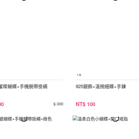
1
/6
璀璨蝴蝶×手機腕帶掛繩
925銀飾×溫捥細蝶×手鍊
00
NT
$ 100
$ 390