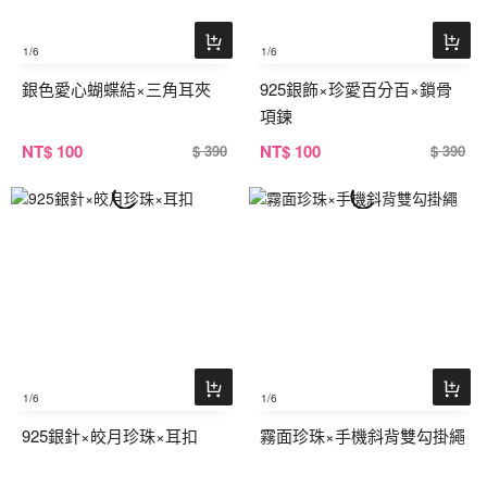
1
/6
1
/6
銀色愛心蝴蝶結×三角耳夾
925銀飾×珍愛百分百×鎖骨
項鍊
NT
$ 100
NT
$ 100
$ 390
$ 390
1
/6
1
/6
925銀針×皎月珍珠×耳扣
霧面珍珠×手機斜背雙勾掛繩