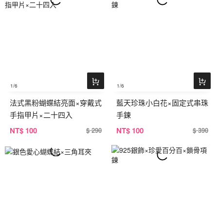
1
/6
1
/6
法式黑粉蝴蝶結亮面×穿戴式
藍天珍珠小白花×固定式串珠
手指甲片×二十四入
手鍊
NT
$ 100
NT
$ 100
$ 290
$ 390