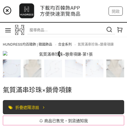
📢 市集預告：9/12-9/13 八里海巡基地
開啟
登入
註冊
我的帳戶
📢 市集預告：8/22-8/23 桃園青埔置地廣場
HUNDRESS均百韓飾 | 韓國飾品
合金系列
氣質滿串珍珠×鎖骨項鍊
合金系列
氣質滿串珍珠×鎖骨項鍊
折疊遮陽涼扇
商品已售完，到貨通知我