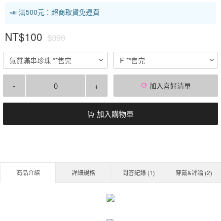
📣 滿500元：超商取貨免運費
NT$100
$390
氣質滿串珍珠 **售完
F **售完
-
+
加入喜好清單
加入購物車
商品介紹
詳細規格
問答紀錄 (
1
)
穿戴&評論 (
2
)