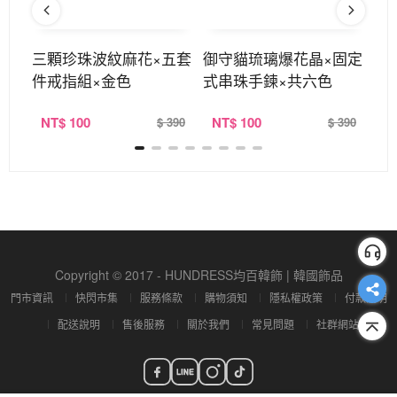
骨項
三顆珍珠波紋麻花×五套
御守貓琉璃爆花晶×固定
碎
件戒指組×金色
式串珠手鍊×共六色
珠
NT
$ 100
NT
$ 100
N
390
$ 390
$ 390
Copyright © 2017 - HUNDRESS均百韓飾 | 韓國飾品
門市資訊
快閃市集
服務條款
購物須知
隱私權政策
付款說明
配送說明
售後服務
關於我們
常見問題
社群網站