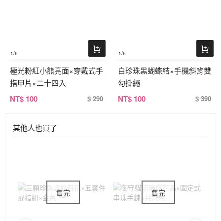
1
/6
1
/6
極光粉紅小熊亮面×穿戴式手
白珍珠黑蝴蝶結×手機斜背雙
指甲片×二十四入
勾掛繩
NT
$ 100
NT
$ 100
$ 290
$ 390
其他人也買了