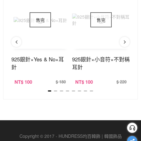
耳扣
925銀針×Yes & No×耳
925銀針×小音符×不對稱
9
針
耳針
耳
NT
$ 100
NT
$ 100
N
320
$ 180
$ 220
Copyright © 2017 - HUNDRESS均百韓飾 | 韓國飾品