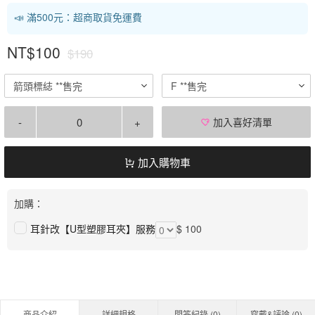
📣 滿500元：超商取貨免運費
NT$100
$190
箭頭標綕 **售完
F **售完
-
+
加入喜好清單
加入購物車
加購：
耳針改【U型塑膠耳夾】服務
$ 100
商品介紹
詳細規格
問答紀錄 (
0
)
穿戴&評論 (
0
)