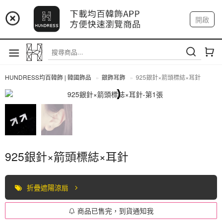
📢 市集預告：9/4-9/6 淡水捷運站
開啟
登入
註冊
📢 市集預告：9/12-9/13 八里海巡基地
我的帳戶
📢 市集預告：8/22-8/23 桃園青埔置地廣場
HUNDRESS均百韓飾 | 韓國飾品
銀飾耳飾
925銀針×箭頭標綕×耳針
全部商品
925銀針×箭頭標綕×耳針
折疊遮陽涼扇
商品已售完，到貨通知我