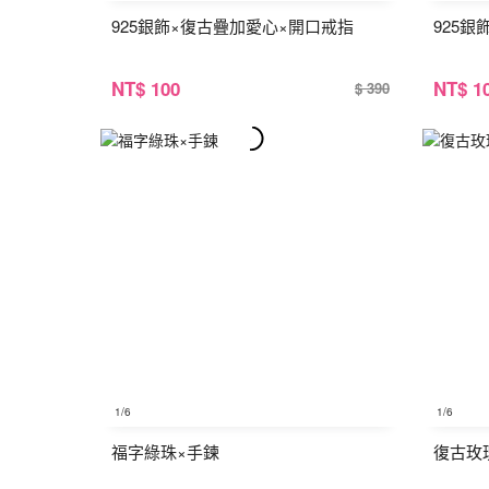
925銀飾×復古疊加愛心×開口戒指
925
NT
$ 100
NT
$ 1
$ 390
1
/6
1
/6
福字綠珠×手鍊
復古玫