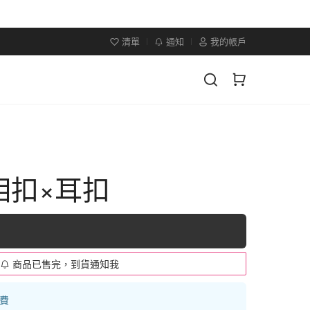
清單
通知
我的帳戶
相扣×耳扣
商品已售完，到貨通知我
運費