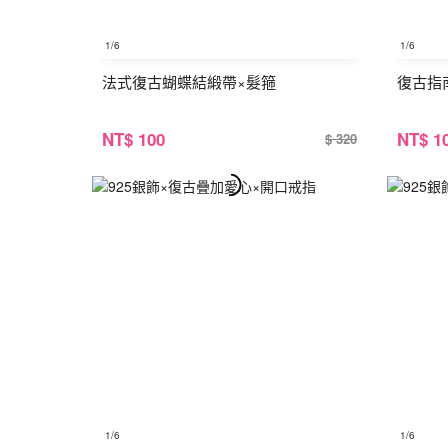
1
/6
1
/6
法式復古蝴蝶結緞帶×髮箍
復古指
NT
$ 100
NT
$ 1
$ 320
1
/6
1
/6