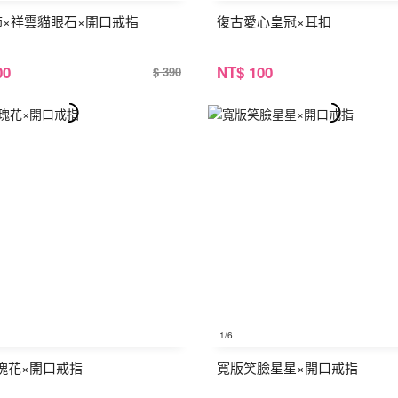
銀飾×祥雲貓眼石×開口戒指
復古愛心皇冠×耳扣
00
NT
$ 100
$ 390
1
/6
瑰花×開口戒指
寬版笑臉星星×開口戒指