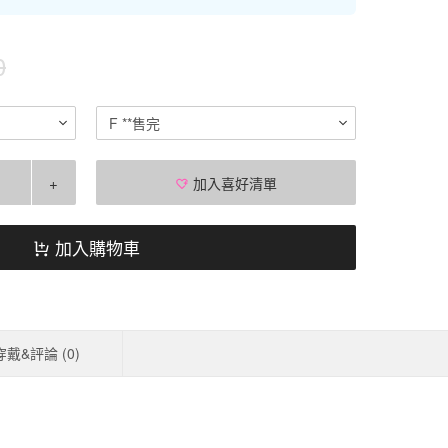
0
F **售完
+
加入喜好清單
加入購物車
穿戴&評論 (
0
)