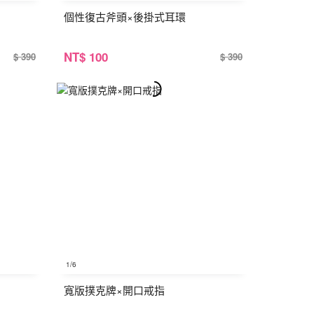
個性復古斧頭×後掛式耳環
NT
$ 100
$ 390
$ 390
1
/6
寬版撲克牌×開口戒指