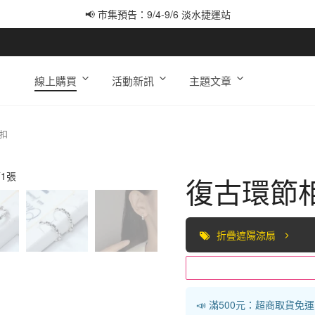
📢 市集預告：9/4-9/6 淡水捷運站
📢 市集預告：9/12-9/13 八里海巡基地
📢 市集預告：8/22-8/23 桃園青埔置地廣場
線上購買
活動新訊
主題文章
扣
復古環節
折疊遮陽涼扇
📣 滿500元：超商取貨免