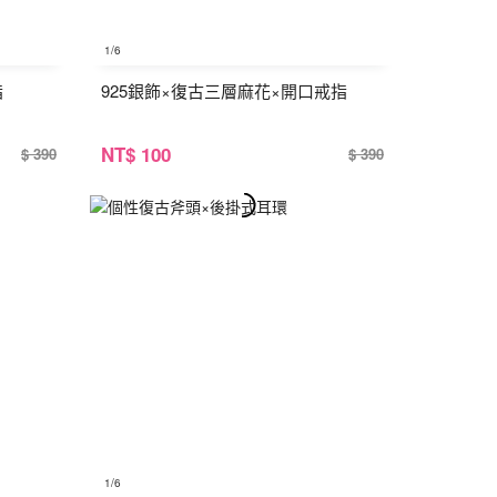
1
/6
指
925銀飾×復古三層麻花×開口戒指
NT
$ 100
$ 390
$ 390
1
/6