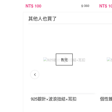
NT
$ 100
NT
$ 1
$ 360
其他人也買了
925銀針×波浪扭結×耳扣
個性