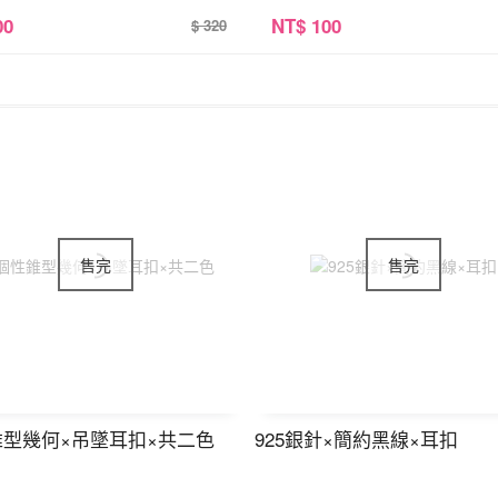
00
NT
$ 100
$ 320
錐型幾何×吊墜耳扣×共二色
925銀針×簡約黑線×耳扣