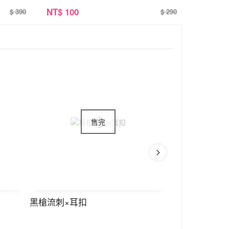
NT
$ 100
$ 390
$ 290
黑槍流刺×耳扣
黑槍六角螺帽