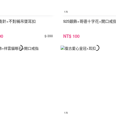
1
/6
南針×不對稱吊墜耳扣
925銀飾×哥德十字花×開口戒
00
NT
$ 100
$ 390
1
/6