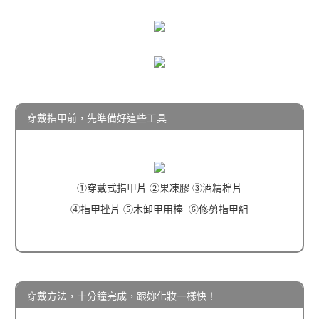
穿戴指甲前，先準備好這些工具
①穿戴式指甲片 ②果凍膠 ③酒精棉片
④指甲挫片 ⑤木卸甲用棒 ⑥修剪指甲組
穿戴方法，十分鐘完成，跟妳化妝一樣快！