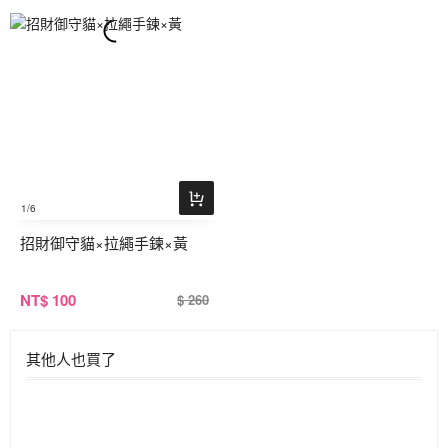
1
/6
招財御守貓×拉繩手鍊×黃
NT
$ 100
$ 260
其他人也買了