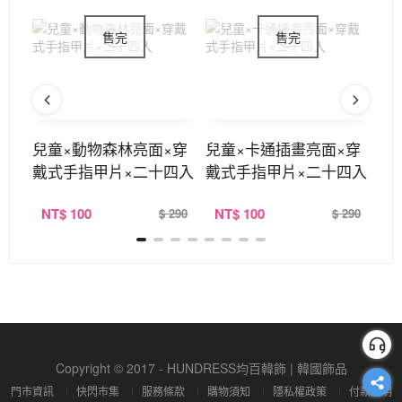
耳夾
兒童×動物森林亮面×穿
兒童×卡通插畫亮面×穿
兒
戴式手指甲片×二十四入
戴式手指甲片×二十四入
戴
NT
$ 100
NT
$ 100
N
220
$ 290
$ 290
Copyright © 2017 - HUNDRESS均百韓飾 | 韓國飾品
門市資訊
快閃市集
服務條款
購物須知
隱私權政策
付款說明