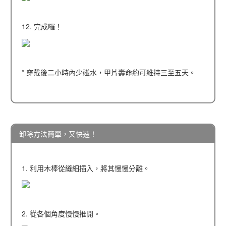
12. 完成囉！
* 穿戴後二小時內少碰水，甲片壽命約可維持三至五天。
卸除方法簡單，又快速！
1. 利用木棒從縫細插入，將其慢慢分離。
2. 從各個角度慢慢推開。