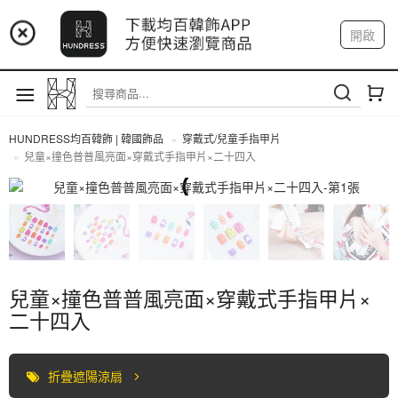
📢 市集預告：9/4-9/6 淡水捷運站
開啟
登入
註冊
📢 市集預告：9/12-9/13 八里海巡基地
我的帳戶
📢 市集預告：8/22-8/23 桃園青埔置地廣場
HUNDRESS均百韓飾 | 韓國飾品
穿戴式/兒童手指甲片
兒童×撞色普普風亮面×穿戴式手指甲片×二十四入
穿戴式/兒童手指甲片
兒童×撞色普普風亮面×穿戴式手指甲片×
二十四入
折疊遮陽涼扇