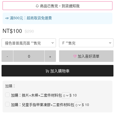
商品已售完，到貨通知我
📣 滿500元：超商取貨免運費
NT$100
$290
撞色普普風亮面 **售完
F **售完
-
+
加入喜好清單
加入購物車
加購：
加購：挫片+木棒×二套件材料包
$ 10
加購：兒童手指甲果凍膠×二套件材料包
$ 10