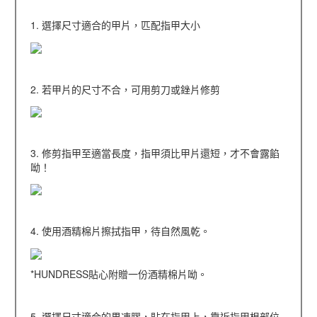
1. 選擇尺寸適合的甲片，匹配指甲大小
2. 若甲片的尺寸不合，可用剪刀或銼片修剪
3. 修剪指甲至適當長度，指甲須比甲片還短，才不會露餡
呦！
4. 使用酒精棉片擦拭指甲，待自然風乾。
*HUNDRESS貼心附贈一份酒精棉片呦。
5. 選擇尺寸適合的果凍膠，貼在指甲上，靠近指甲根部位