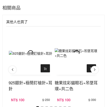
相關商品
其他人也買了
925銀針×極簡釘槍針×耳
糖果炫彩貓眼石×吊墜耳
御
針
環×共二色
式
NT
$ 100
NT
$ 100
N
360
$ 250
$ 390