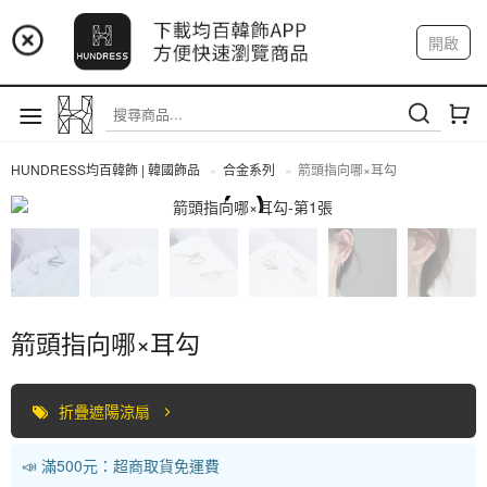
📢 市集預告：9/4-9/6 淡水捷運站
開啟
登入
註冊
📢 市集預告：9/12-9/13 八里海巡基地
我的帳戶
📢 市集預告：8/22-8/23 桃園青埔置地廣場
HUNDRESS均百韓飾 | 韓國飾品
合金系列
箭頭指向哪×耳勾
合金系列
箭頭指向哪×耳勾
折疊遮陽涼扇
📣 滿500元：超商取貨免運費