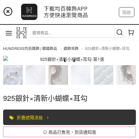
📢 市集預告：9/4-9/6 淡水捷運站
開啟
登入
註冊
📢 市集預告：9/12-9/13 八里海巡基地
我的帳戶
📢 市集預告：8/22-8/23 桃園青埔置地廣場
HUNDRESS均百韓飾 | 韓國飾品
銀飾耳飾
925銀針×清新小蝴蝶×耳勾
全部商品
925銀針×清新小蝴蝶×耳勾
折疊遮陽涼扇
商品已售完，到貨通知我