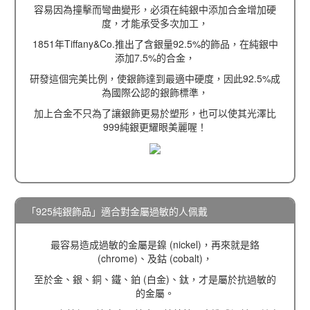
容易因為撞擊而彎曲變形，必須在純銀中添加合金增加硬
度，才能承受多次加工，
1851年Tiffany&Co.推出了含銀量92.5%的飾品，在純銀中
添加7.5%的合金，
研發這個完美比例，使銀飾達到最適中硬度，因此92.5%成
為國際公認的銀飾標準，
加上合金不只為了讓銀飾更易於塑形，也可以使其光澤比
999純銀更耀眼美麗喔！
「925純銀飾品」適合對金屬過敏的人佩戴
最容易造成過敏的金屬是鎳 (nickel)，再來就是鉻
(chrome)、及鈷 (cobalt)，
至於金、銀、銅、鐵、鉑 (白金)、鈦，才是屬於抗過敏的
的金屬。