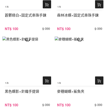
1
/6
1
/6
蒼鬱綠白×固定式串珠手鍊
森林冰蝶×固定式串珠手鍊
NT
$ 100
NT
$ 100
$ 390
$ 390
1
/6
1
/6
黑色蝶影×針織手提袋
麥穗蝴蝶×鯊魚夾
NT
$ 100
NT
$ 100
$ 390
$ 390