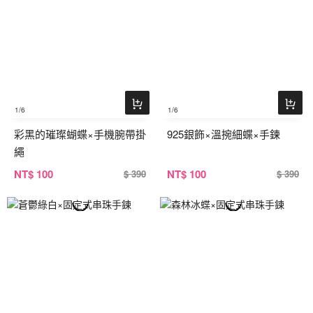
1
/6
1
/6
彩黑的璀璨蝴蝶×手機腕帶掛
925銀飾×溫捥細蝶×手鍊
繩
NT
$ 100
NT
$ 100
$ 390
$ 390