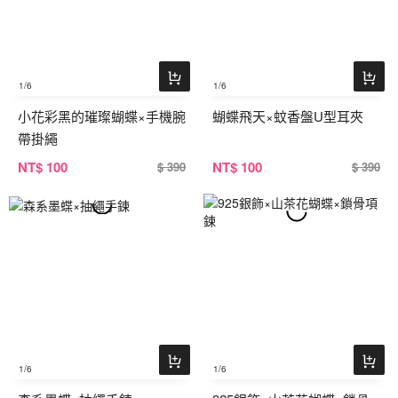
1
/6
1
/6
小花彩黑的璀璨蝴蝶×手機腕
蝴蝶飛天×蚊香盤U型耳夾
帶掛繩
NT
$ 100
NT
$ 100
$ 390
$ 390
1
/6
1
/6