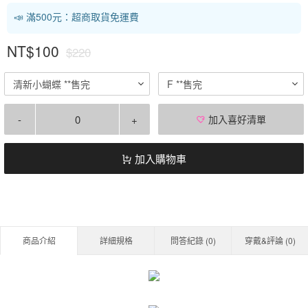
📣 滿500元：超商取貨免運費
NT$100
$220
清新小蝴蝶 **售完
F **售完
-
+
加入喜好清單
加入購物車
商品介紹
詳細規格
問答紀錄 (
0
)
穿戴&評論 (
0
)