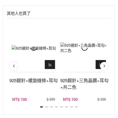
其他人也買了
後掛
925銀針×螺旋線條×耳勾
925銀針×三角晶鑽×耳勾
9
×共二色
NT
$ 100
NT
$ 100
N
320
$ 250
$ 320