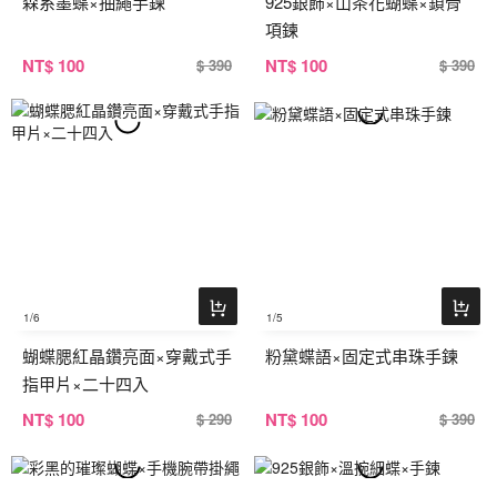
森系墨蝶×抽繩手鍊
925銀飾×山茶花蝴蝶×鎖骨
項鍊
NT
$ 100
NT
$ 100
$ 390
$ 390
1
/6
1
/5
蝴蝶腮紅晶鑽亮面×穿戴式手
粉黛蝶語×固定式串珠手鍊
指甲片×二十四入
NT
$ 100
NT
$ 100
$ 290
$ 390