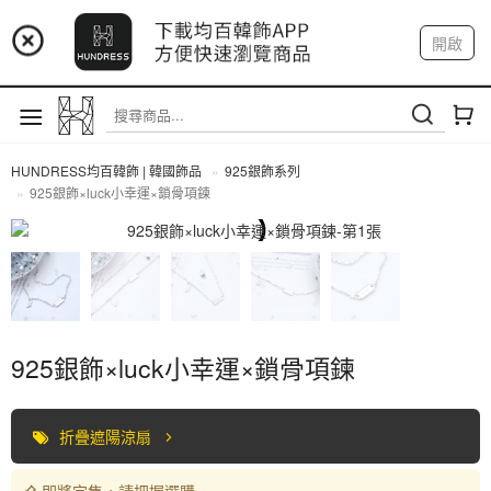
📢 市集預告：9/4-9/6 淡水捷運站
開啟
登入
註冊
📢 市集預告：9/12-9/13 八里海巡基地
我的帳戶
📢 市集預告：8/22-8/23 桃園青埔置地廣場
HUNDRESS均百韓飾 | 韓國飾品
925銀飾系列
925銀飾×luck小幸運×鎖骨項鍊
925銀飾系列
925銀飾×luck小幸運×鎖骨項鍊
折疊遮陽涼扇
即將完售，請把握選購