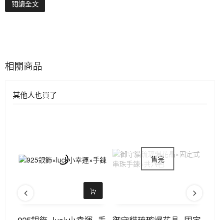
閱讀全文
相關商品
其他人也買了
定式
925銀飾×luck小幸運×手
御守貓琉璃爆花晶×固定
9