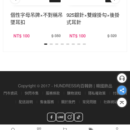
墜耳
個性字母吊牌×不對稱吊
925銀針×雙線掛勾×後掛
波
墜耳扣
式耳針
NT
$ 100
NT
$ 100
N
390
$ 350
$ 320
Copyright © 2017 - HUNDRESS均百韓飾 | 韓國飾品
門市資訊
快閃市集
服務條款
購物須知
隱私權政策
付款說明
配送說明
售後服務
關於我們
常見問題
社群網站