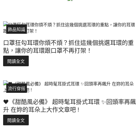
飾品知識
口罩狂勾耳環你煩不煩？抓住這幾個挑選耳環的重
點，讓你的耳環跟口罩不再打架！
閱讀全文
流行穿搭
🖤《甜酷風必備》 超時髦耳掛式耳環 ✨回頭率再飆
升 在妳的耳朵上大作文章吧 !
閱讀全文