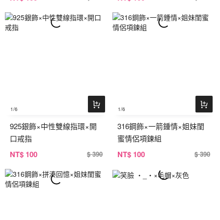
1
/6
1
/6
925銀飾×中性雙線指環×開
316鋼飾×一箭鍾情×姐妹閨
口戒指
蜜情侶項鍊組
NT
$ 100
NT
$ 100
$ 390
$ 390