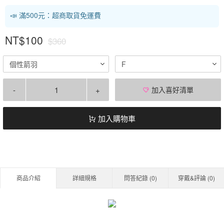
📣 滿500元：超商取貨免運費
NT$100
$360
個性箭羽
F
-
+
加入喜好清單
加入購物車
商品介紹
詳細規格
問答紀錄 (
0
)
穿戴&評論 (
0
)