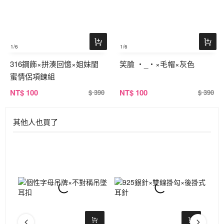
1
/6
1
/6
316鋼飾×拼湊回憶×姐妹閨
笑臉 ‧_‧×毛帽×灰色
蜜情侶項鍊組
NT
$ 100
NT
$ 100
$ 390
$ 390
其他人也買了