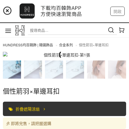
📢 市集預告：9/4-9/6 淡水捷運站
開啟
登入
註冊
📢 市集預告：9/12-9/13 八里海巡基地
我的帳戶
📢 市集預告：8/22-8/23 桃園青埔置地廣場
HUNDRESS均百韓飾 | 韓國飾品
合金系列
個性箭羽×單邊耳扣
合金系列
個性箭羽×單邊耳扣
折疊遮陽涼扇
即將完售，請把握選購