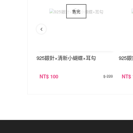
925銀針×清新小蝴蝶×耳勾
925
NT
$ 100
NT
$
$ 360
$ 220