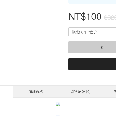
NT$100
$32
蝴蝶飛呀 **售完
-
詳細規格
問答紀錄 (
0
)