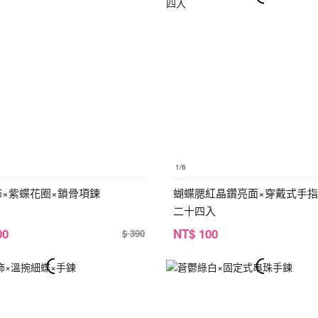
1
/6
銀飾×紫蝶花圈×鎖骨項鍊
蝴蝶腮紅晶鑽亮面×穿戴式手指
二十四入
00
NT
$ 100
$ 390