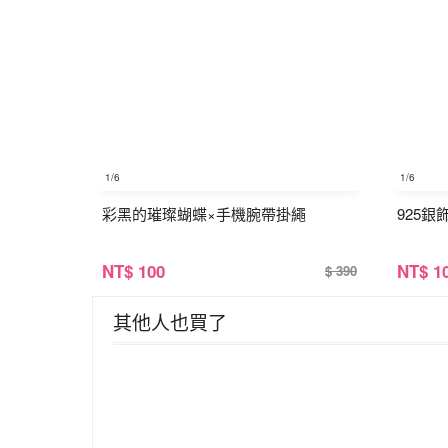
1
/6
1
/6
彩黑的璀璨蝴蝶×手機腕帶掛繩
925銀
NT
$ 100
NT
$ 1
$ 390
其他人也買了