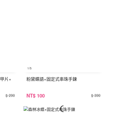
1
/5
甲片×
粉黛蝶語×固定式串珠手鍊
NT
$ 100
$ 290
$ 390