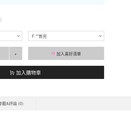
0
F **售完
+
加入喜好清單
加入購物車
穿戴&評論 (
0
)