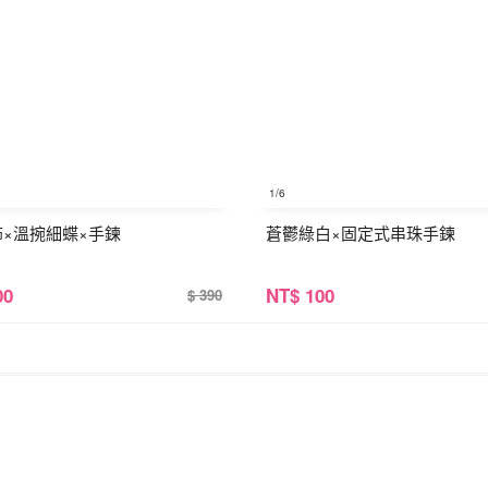
1
/6
飾×溫捥細蝶×手鍊
蒼鬱綠白×固定式串珠手鍊
00
NT
$ 100
$ 390