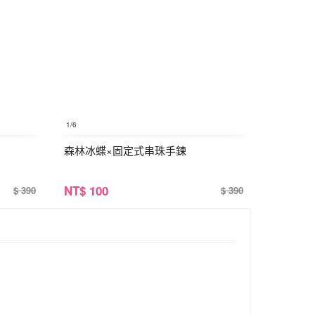
1
/6
森林冰蝶×固定式串珠手鍊
NT
$ 100
$ 390
$ 390