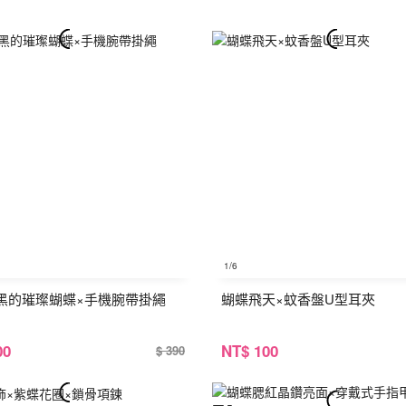
1
/6
黑的璀璨蝴蝶×手機腕帶掛繩
蝴蝶飛天×蚊香盤U型耳夾
00
NT
$ 100
$ 390