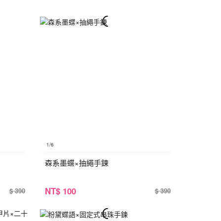
1
/6
森系墨蝶×抽繩手鍊
NT
$ 100
$ 390
$ 390