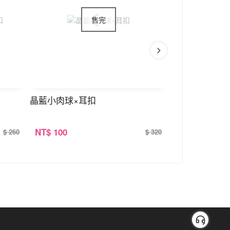
晶藍小肉球×耳扣
交錯的璀璨光
NT
$ 100
NT
$ 100
$ 260
$ 320