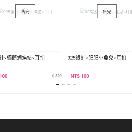
銀針×極簡蝴蝶結×耳扣
925銀針×肥肥小魚兒×耳扣
 100
NT
$ 100
$ 320