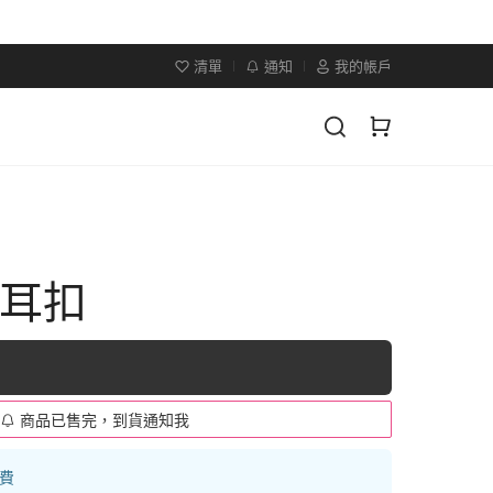
清單
通知
我的帳戶
×耳扣
商品已售完，到貨通知我
運費