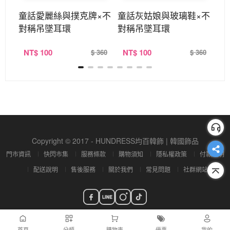
×不
童話愛麗絲與撲克牌×不
童話灰姑娘與玻璃鞋×不
小
對稱吊墜耳環
對稱吊墜耳環
稱
NT
$ 100
NT
$ 100
N
360
$ 360
$ 360
Copyright © 2017 - HUNDRESS均百韓飾 | 韓國飾品
門市資訊
快閃市集
服務條款
購物須知
隱私權政策
付款說明
配送說明
售後服務
關於我們
常見問題
社群網站
首頁
分類
購物車
優惠
我的