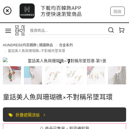
📢 市集預告：9/4-9/6 淡水捷運站
開啟
登入
註冊
📢 市集預告：9/12-9/13 八里海巡基地
我的帳戶
📢 市集預告：8/22-8/23 桃園青埔置地廣場
HUNDRESS均百韓飾 | 韓國飾品
合金系列
童話美人魚與珊瑚礁×不對稱吊墜耳環
合金系列
童話美人魚與珊瑚礁×不對稱吊墜耳環
折疊遮陽涼扇
商品已售完，到貨通知我