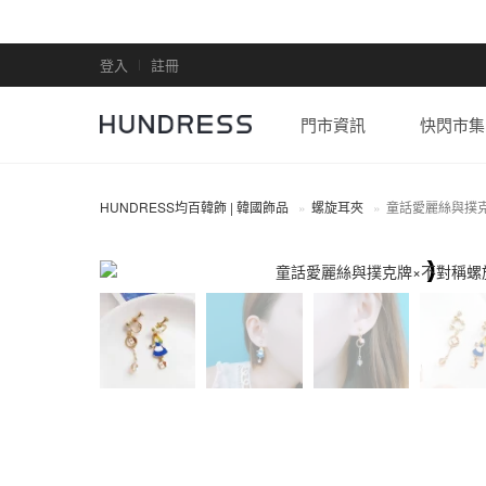
登入
註冊
門市資訊
快閃市集
HUNDRESS均百韓飾 | 韓國飾品
螺旋耳夾
童話愛麗絲與撲
螺旋耳夾