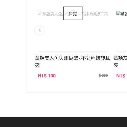
稱三角耳夾
童話美人魚與珊瑚礁×不對稱螺旋耳
童話
夾
夾
NT
$ 100
NT
$
$ 390
$ 360