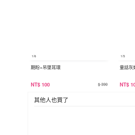
1
/6
1
/5
期盼×吊墜耳環
童話灰
NT
$ 100
NT
$ 1
$ 390
其他人也買了