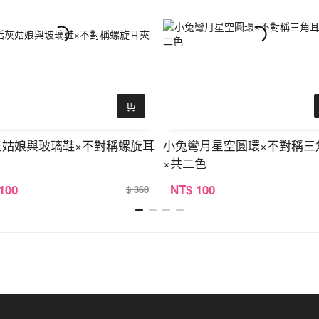
灰姑娘與玻璃鞋×不對稱螺旋耳
小兔彎月星空圓環×不對稱三
×共二色
 100
NT
$ 100
$ 360