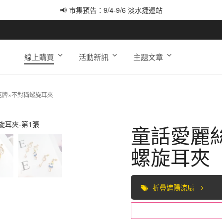
📢 市集預告：9/4-9/6 淡水捷運站
📢 市集預告：9/12-9/13 八里海巡基地
📢 市集預告：8/22-8/23 桃園青埔置地廣場
線上購買
活動新訊
主題文章
克牌×不對稱螺旋耳夾
童話愛麗
螺旋耳夾
折疊遮陽涼扇