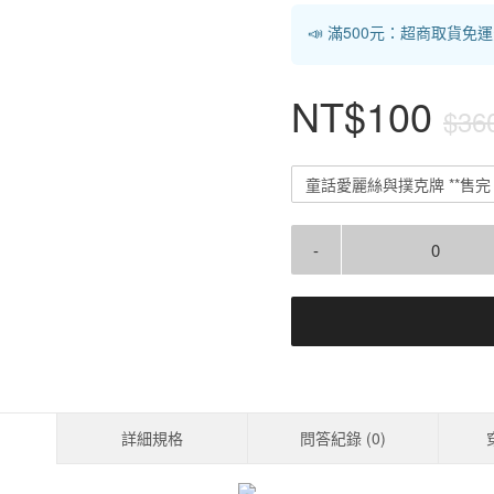
📣 滿500元：超商取貨免
NT$100
$36
童話愛麗絲與撲克牌 **售完
-
詳細規格
問答紀錄 (
0
)