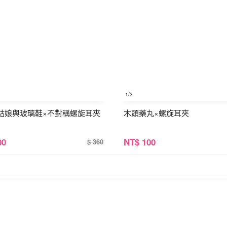
1
/3
姑娘與玻璃鞋×不對稱螺旋耳夾
木頭藥丸×螺旋耳夾
00
NT
$ 100
$ 360