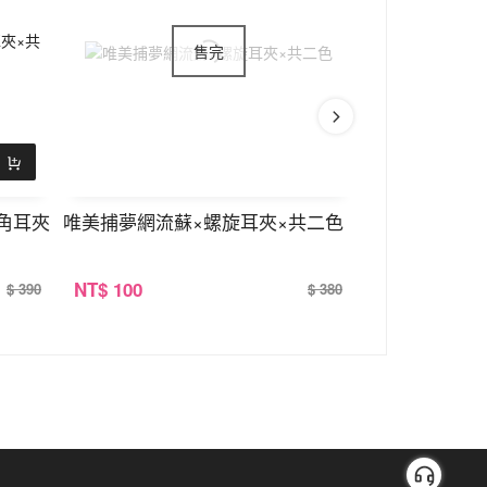
角耳夾
唯美捕夢網流蘇×螺旋耳夾×共二色
雲朵飄飄×螺旋
NT
$ 100
NT
$ 100
$ 390
$ 380