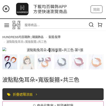
📢 市集預告：9/4-9/6 淡水捷運站
開啟
登入
註冊
📢 市集預告：9/12-9/13 八里海巡基地
我的帳戶
📢 市集預告：8/22-8/23 桃園青埔置地廣場
HUNDRESS均百韓飾 | 韓國飾品
髮箍/髮帶
波點點兔耳朵×寬版髮箍×共三色
髮箍/髮帶
波點點兔耳朵×寬版髮箍×共三色
折疊遮陽涼扇
商品已售完，到貨通知我