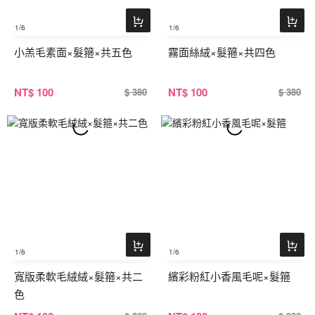
1
/6
1
/6
小羔毛素面×髮箍×共五色
霧面絲絨×髮箍×共四色
NT
$ 100
NT
$ 100
$ 380
$ 380
1
/6
1
/6
寬版柔軟毛絨絨×髮箍×共二
繽彩粉紅小香風毛呢×髮箍
色