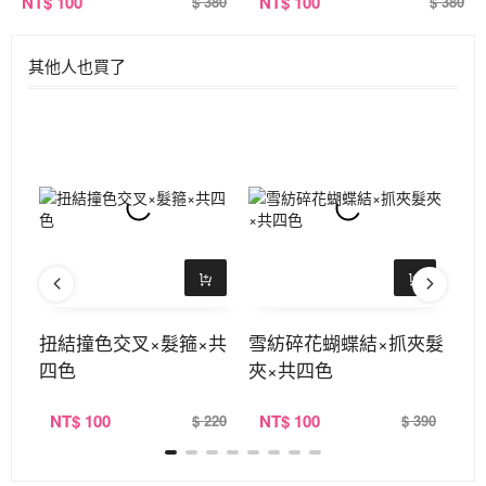
NT
$ 100
NT
$ 100
$ 380
$ 380
其他人也買了
箍×
扭結撞色交叉×髮箍×共
雪紡碎花蝴蝶結×抓夾髮
蕾
四色
夾×共四色
共
NT
$ 100
NT
$ 100
N
239
$ 220
$ 390