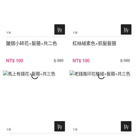
1
/6
1
/6
皺摺小碎花×髮箍×共二色
紅絲絨素色×抓髮髮箍
NT
$ 100
NT
$ 100
$ 380
$ 380
1
/6
1
/6