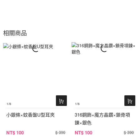
相關商品
1
/6
1
/6
小銀條×蚊香盤U型耳夾
316鋼飾×魔方晶鑽×鎖骨項
鍊×銀色
NT
$ 100
NT
$ 100
$ 390
$ 390