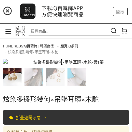
📢 市集預告：9/4-9/6 淡水捷運站
開啟
登入
註冊
📢 市集預告：9/12-9/13 八里海巡基地
我的帳戶
📢 市集預告：8/22-8/23 桃園青埔置地廣場
HUNDRESS均百韓飾 | 韓國飾品
壓克力系列
炫染多邊形幾何×吊墜耳環×木駝
全部商品
炫染多邊形幾何×吊墜耳環×木駝
折疊遮陽涼扇
即將完售，請把握選購