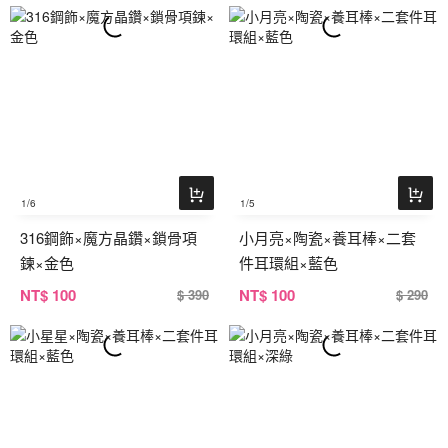
1
/6
1
/5
316鋼飾×魔方晶鑽×鎖骨項
小月亮×陶瓷×養耳棒×二套
鍊×金色
件耳環組×藍色
NT
$ 100
NT
$ 100
$ 390
$ 290