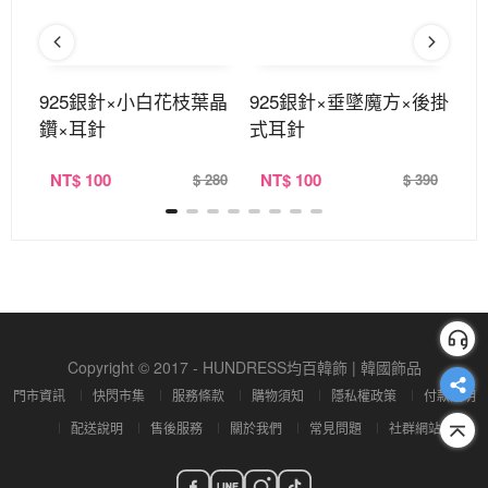
耳針
925銀針×小白花枝葉晶
925銀針×垂墜魔方×後掛
白
鑽×耳針
式耳針
髮
NT
$ 100
NT
$ 100
N
260
$ 280
$ 390
Copyright © 2017 - HUNDRESS均百韓飾 | 韓國飾品
門市資訊
快閃市集
服務條款
購物須知
隱私權政策
付款說明
配送說明
售後服務
關於我們
常見問題
社群網站