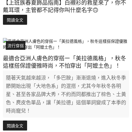
【上班族春夏飾品指南】白襯衫的救星來了，你不
戴耳環，主管都不記得你叫什麼名字🙃
閱讀全文
流行穿搭
最適合亞洲人膚色的穿搭ー「美拉德風格」，秋冬
這樣搭保證優雅時尚，不怕穿出「阿嬤土色」！
隨著天氣越來越涼，「多巴胺」漸漸退燒，進入秋冬季
節開始出現「大地色系」的混搭，尤其今年秋冬各明
星、甚至各家品牌大秀，不約而同都推出了棕色、土黃
色、麂皮色單品，讓「美拉德」這個單詞變成了本季的
時尚寵兒！
閱讀全文