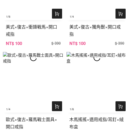
1
/6
1
/4
美式×復古×衝鋒戰馬×開口
美式×復古×獨角獸×開口戒
戒指
指
NT
$ 100
NT
$ 100
$ 390
$ 390
1
/4
1
/6
歐式×復古×羅馬戰士面具×
木馬搖搖×適用戒指/耳釘×絨
開口戒指
布盒