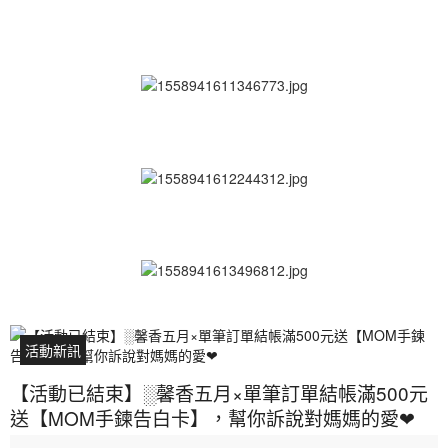
活動新訊
【活動已結束】░馨香五月×單筆訂單結帳滿500元
送【MOM手鍊告白卡】，幫你訴說對媽媽的愛❤