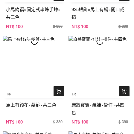
小馬納福×固定式串珠手鍊×
925銀飾×馬上有錢×開口戒
共三色
指
NT
$ 100
NT
$ 100
$ 390
$ 390
1
/6
1
/6
馬上有錢花×髮箍×共三色
麻將寶寶×娃娃×掛件×共四
色
NT
$ 100
NT
$ 100
$ 380
$ 390