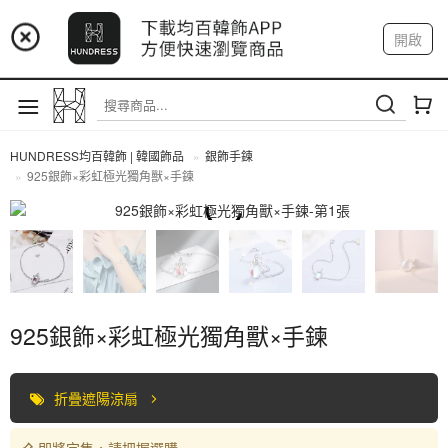
📢 市集預告：9/4-9/6 淡水捷運站
開啟
登入
註冊
📢 市集預告：9/12-9/13 八里海巡基地
我的帳戶
📢 市集預告：8/22-8/23 桃園青埔置地廣場
HUNDRESS均百韓飾 | 韓國飾品
銀飾手鍊
925銀飾×彩虹極光獨角獸×手鍊
全部商品
925銀飾×彩虹極光獨角獸×手鍊
折疊遮陽涼扇
即將完售，請把握選購