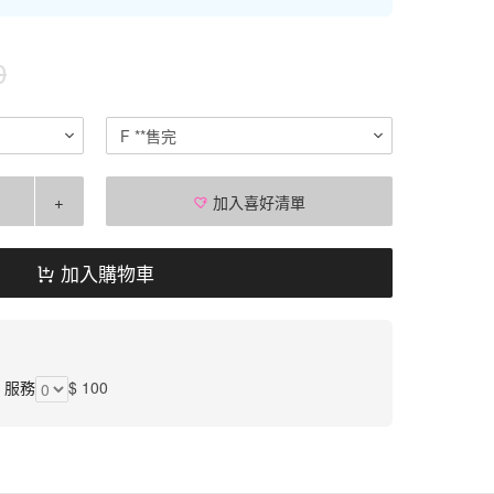
0
F **售完
+
加入喜好清單
加入購物車
】服務
$ 100