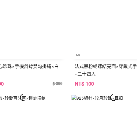
1
/6
心珍珠×手機斜背雙勾掛繩×白
法式黑粉蝴蝶結亮面×穿戴式
×二十四入
00
NT
$ 100
$ 390