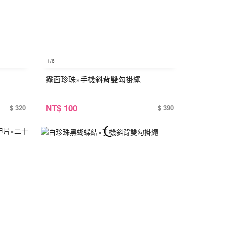
1
/6
霧面珍珠×手機斜背雙勾掛繩
NT
$ 100
$ 320
$ 390