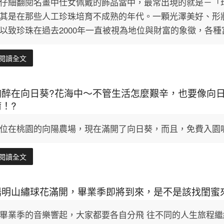
仔細翻閱名畫中仕女佩戴的飾品當中，最常出現的就是－「
其是在那些人工珍珠培育不成熟的年代。一顆光澤美好、形
以致珍珠在過去2000年一直被視為地位與財富的象徵，各
閱讀全文
陶醉在向日葵?花海中～不管生活怎麼艱辛，也要像向
唷！?
位在桃園的向陽農場，現在滿開了向日葵，而且，免費入園
閱讀全文
陽明山繡球花滿開，畢業季即將到來，是不是該找閨蜜來
畢業季的音樂響起，大家都要各自分飛 往不同的人生旅程繼續