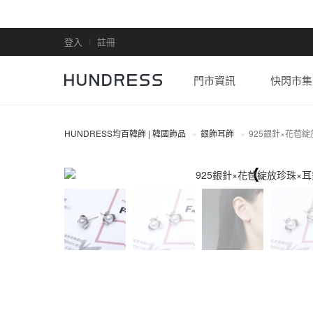
登入
註冊
門市資訊
快閃市集
HUNDRESS均百韓飾 | 韓國飾品
銀飾耳飾
925銀針×花苞
全部商品