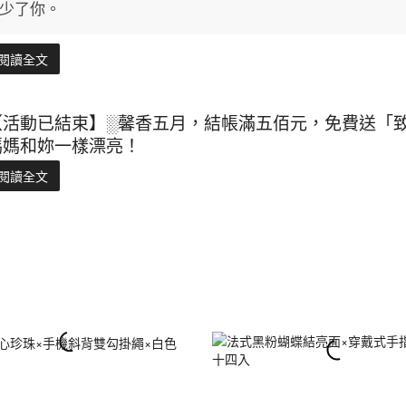
少了你。
閱讀全文
【活動已結束】░馨香五月，結帳滿五佰元，免費送「
媽媽和妳一樣漂亮！
閱讀全文