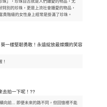
珍珠」，珍珠自古就是人們鍾愛的物品，尤
狀特別的珍珠，更是上流社會鍾愛的物品，
種富貴階級的女性身上經常是掛滿了珍珠。
日葵一樣堅韌勇敢！永遠綻放最燦爛的笑容
喔！
去拍一下呢！??
向前... 即便未來的路不同，但回憶裡不能