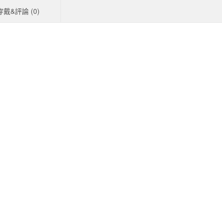
穿戴&評論 (
0
)