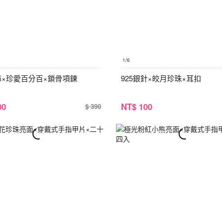
1
/6
銀飾×珍愛百分百×鎖骨項鍊
925銀針×皎月珍珠×耳扣
00
NT
$ 100
$ 390