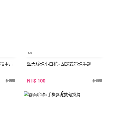
1
/6
手指甲片
藍天珍珠小白花×固定式串珠手鍊
NT
$ 100
$ 290
$ 390