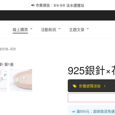
📢 市集預告：9/4-9/6 淡水捷運站
📢 市集預告：9/12-9/13 八里海巡基地
📢 市集預告：8/22-8/23 桃園青埔置地廣場
線上購買
活動新訊
主題文章
綻放珍珠×耳針
925銀針
折疊遮陽涼扇
📣 滿500元：超商取貨免