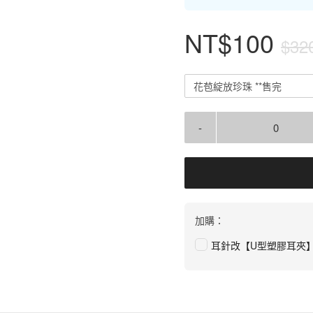
NT$100
$32
花苞綻放珍珠 **售完
-
加購：
耳針改【U型塑膠耳夾