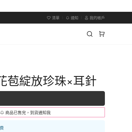
清單
通知
我的帳戶
×花苞綻放珍珠×耳針
商品已售完，到貨通知我
運費