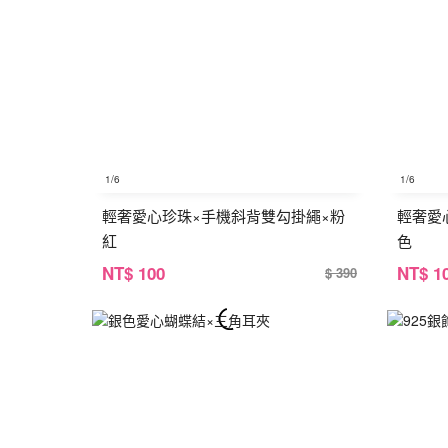
1
/6
1
/6
輕奢愛心珍珠×手機斜背雙勾掛繩×粉
輕奢愛
紅
色
NT
$ 100
NT
$ 1
$ 390